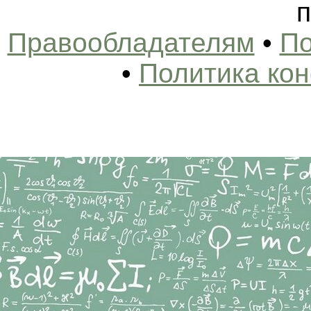
п
Правообладателям
•
По
•
Политика ко