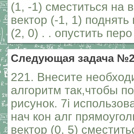
(1, -1) сместиться на 
вектор (-1, 1) поднят
(2, 0) . . опустить перо
Следующая задача №2
221. Внесите необхо
алгоритм так,чтобы 
рисунок. 7i использов
нач кон алг прямоугол
вектор (0, 5) сместить