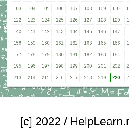
103
104
105
106
107
108
109
110
1
122
123
124
125
126
127
128
129
1
140
141
142
143
144
145
146
147
1
158
159
160
161
162
163
165
166
1
177
178
179
180
181
182
183
184
1
195
196
197
198
199
200
201
202
2
213
214
215
216
217
218
219
220
2
[c] 2022 / HelpLearn