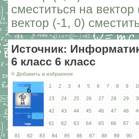
сместиться на вектор (
вектор (-1, 0) сместить
Источник: Информатик
6 класс 6 класс
☆
Добавить в избранное
1
2
3
4
5
6
7
8
9
1
23
24
25
26
27
28
29
3
42
43
44
45
46
47
48
4
61
62
63
64
65
66
67
6
81
82
83
84
85
86
87
88
89
90