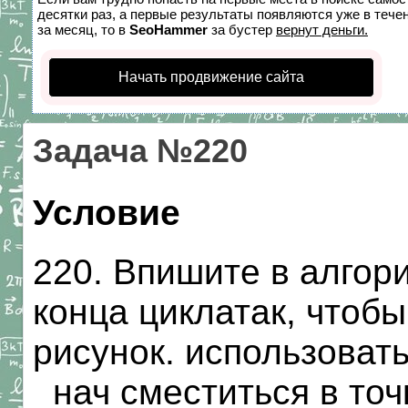
десятки раз, а первые результаты появляются уже в течен
за месяц, то в
SeoHammer
за бустер
вернут деньги.
Начать продвижение сайта
Задача №220
Условие
220. Впишите в алгор
конца циклатак, чтоб
рисунок. использоват
_нач сместиться в точк