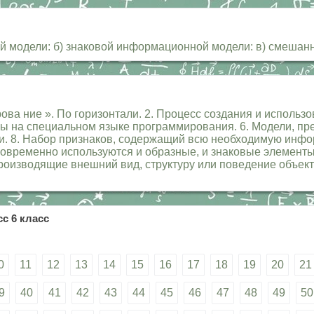
й модели: б) знаковой информационной модели: в) смеша
ва ние ». По горизонтали. 2. Процесс создания и использ
мы на специальном языке программирования. 6. Модели, пр
. 8. Набор признаков, содержащий всю необходимую инфо
новременно используются и образные, и знаковые элемент
изводящие внешний вид, структуру или поведение объекта
с 6 класс
0
11
12
13
14
15
16
17
18
19
20
21
9
40
41
42
43
44
45
46
47
48
49
50