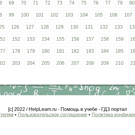
8
69
70
71
72
73
74
75
76
77
79
80
8
99
100
101
102
103
104
105
106
107
25
126
127
128
129
130
131
132
133
13
51
152
153
154
155
156
157
158
159
1
77
178
179
180
181
182
183
184
185
1
02
203
204
205
206
207
208
209
210
2
[c] 2022 / HelpLearn.ru - Помощь в учебе - ГДЗ портал
телям
•
Пользовательское соглашение
•
Политика конфиде