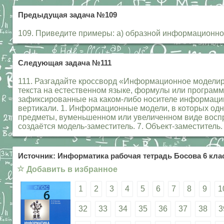
Предыдущая задача №109
109. Приведите примеры: а) образной информационно
Следующая задача №111
111. Разгадайте кроссворд «Информационное моделиро
текста на естественном языке, формулы или програм
зафиксированные на каком-либо носителе информации
вертикали. 1. Информационные модели, в которых од
предметы, вуменьшенном или увеличенном виде воспро
создаётся модель-заместитель. 7. Объект-заместитель.
Источник: Информатика рабочая тетрадь Босова 6 клас
☆
Добавить в избранное
1
2
3
4
5
6
7
8
9
1
32
33
34
35
36
37
38
3