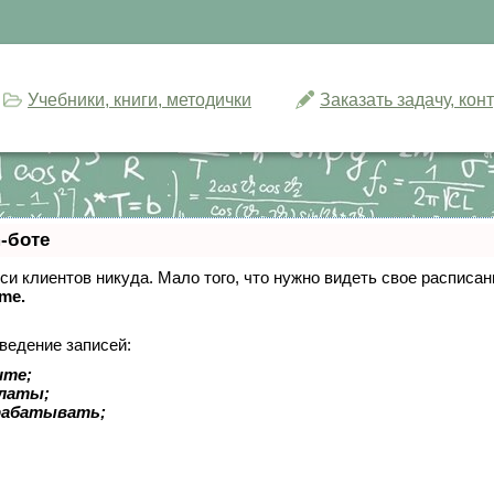
Учебники, книги, методички
Заказать задачу, ко
-боте
писи клиентов никуда. Мало того, что нужно видеть свое расписа
ime.
ведение записей:
ите;
платы;
рабатывать;