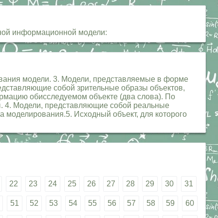
нной информационной модели:
ования модели. 3. Модели, представляемые в форме
едставляющие собой зрительные образы объектов,
рмацию обисследуемом объекте (два слова). По
ы. 4. Модели, представляющие собой реальные
 моделирования.5. Исходный объект, для которого
22
23
24
25
26
27
28
29
30
31
51
52
53
54
55
56
57
58
59
60