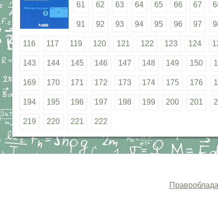
61
62
63
64
65
66
67
6
91
92
93
94
95
96
97
9
116
117
119
120
121
122
123
124
1
143
144
145
146
147
148
149
150
1
169
170
171
172
173
174
175
176
1
194
195
196
197
198
199
200
201
2
219
220
221
222
Правооблада