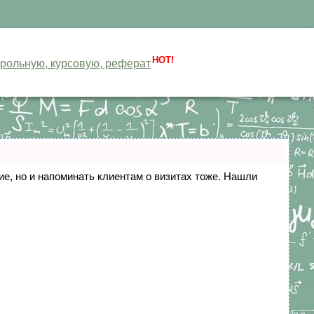
HOT!
нтрольную, курсовую, реферат
ние, но и напоминать клиентам о визитах тоже. Нашли