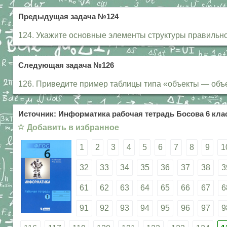
Предыдущая задача №124
124. Укажите основные элементы структуры правильно
Следующая задача №126
126. Приведите пример таблицы типа «объекты — объ
Источник: Информатика рабочая тетрадь Босова 6 клас
☆
Добавить в избранное
1
2
3
4
5
6
7
8
9
1
32
33
34
35
36
37
38
3
61
62
63
64
65
66
67
6
91
92
93
94
95
96
97
9