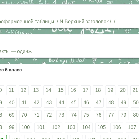
оформленной таблицы. /-N Верхний заголовок \_/
екты — один».
с 6 класс
0
11
12
13
14
15
16
17
18
19
20
21
9
40
41
42
43
44
45
46
47
48
49
50
8
69
70
71
72
73
74
75
76
77
79
80
8
99
100
101
102
103
104
105
106
107