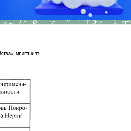
йства». мпигтшипт