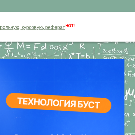
HOT!
нтрольную, курсовую, реферат