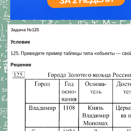
Задача №125
Условие
125. Приведите пример таблицы типа «объекты — сво
Решение