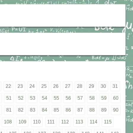
22
23
24
25
26
27
28
29
30
31
51
52
53
54
55
56
57
58
59
60
81
82
83
84
85
86
87
88
89
90
108
109
110
111
112
113
114
115