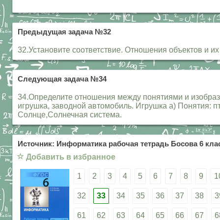
Предыдущая задача №32
32.Установите соответствие. Отношения объектов и 
Следующая задача №34
34.Определите отношения между понятиями и изобразит
игрушка, заводной автомобиль. Игрушка а) Понятия: пт
Солнце,Солнечная система.
Источник: Информатика рабочая тетрадь Босова 6 клас
☆
Добавить в избранное
1
2
3
4
5
6
7
8
9
1
32
33
34
35
36
37
38
3
61
62
63
64
65
66
67
6