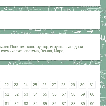
азец Понятия: конструктор, игрушка, заводная
: космическая система, Земля, Марс,
22
23
24
25
26
27
28
29
30
31
51
52
53
54
55
56
57
58
59
60
81
82
83
84
85
86
87
88
89
90