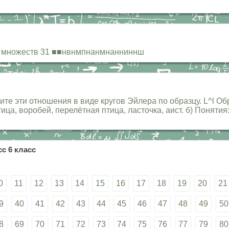
их множеств 31 ■■нвнмпнанмнанниннш
е эти отношения в виде кругов Эйлера по образцу. L^l Обр
ица, воробей, перелётная птица, ласточка, аист. б) Понятия
с 6 класс
0
11
12
13
14
15
16
17
18
19
20
21
9
40
41
42
43
44
45
46
47
48
49
50
8
69
70
71
72
73
74
75
76
77
79
80