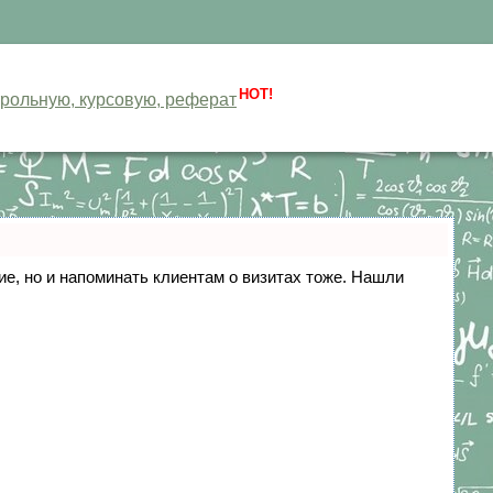
HOT!
нтрольную, курсовую, реферат
ние, но и напоминать клиентам о визитах тоже. Нашли