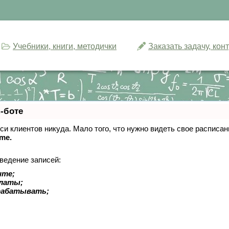
Учебники, книги, методички
Заказать задачу, ко
-боте
писи клиентов никуда. Мало того, что нужно видеть свое расписа
ime.
ведение записей:
ите;
платы;
рабатывать;