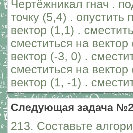
Чертёжникал гнач . по
точку (5,4) . опустить
вектор (1,1) . сместитьс
сместиться на вектор (
вектор (-3, 0) . сместит
сместиться на вектор (
вектор (1, -1) . смести
Следующая задача №2
213. Составьте алгор