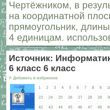
Чертёжником, в резул
на координатной плос
прямоугольник, длины
4 единицам. использо
Источник: Информатик
6 класс 6 класс
☆
Добавить в избранное
1
2
3
4
5
6
7
8
9
1
23
24
25
26
27
28
29
3
42
43
44
45
46
47
48
4