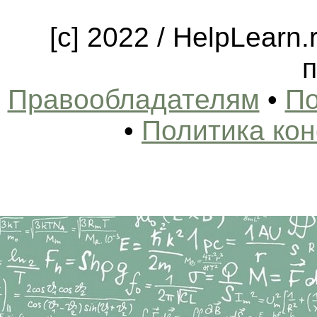
[c] 2022 / HelpLearn
п
Правообладателям
•
По
•
Политика ко