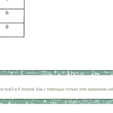
стью3 и 8 литров. Как с помощью только этих кувшинов н