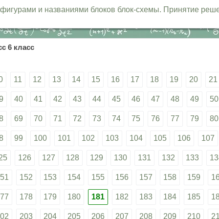
и фигурами и названиями блоков блок-схемы. Принятие ре
с 6 класс
0
11
12
13
14
15
16
17
18
19
20
21
9
40
41
42
43
44
45
46
47
48
49
50
8
69
70
71
72
73
74
75
76
77
79
80
8
99
100
101
102
103
104
105
106
107
25
126
127
128
129
130
131
132
133
13
51
152
153
154
155
156
157
158
159
1
77
178
179
180
181
182
183
184
185
1
02
203
204
205
206
207
208
209
210
2