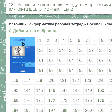
182. Установите соответствие между геометрическим
или Конец Ш1ВЮ^ИВ»№Ж^^1ы»д^^.........................
Источник: Информатика рабочая тетрадь Босова 6 клас
☆
Добавить в избранное
1
2
3
4
5
6
7
8
9
1
32
33
34
35
36
37
38
3
61
62
63
64
65
66
67
6
91
92
93
94
95
96
97
9
116
117
119
120
121
122
123
124
1
143
144
145
146
147
148
149
150
1
169
170
171
172
173
174
175
176
1
194
195
196
197
198
199
200
201
2