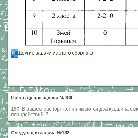
Другие задачи из этого сборника →
Предыдущая задача №180
180. В вашем распоряжении имеются два кувшина ёмко
пландействий. 7
Следующая задача №182