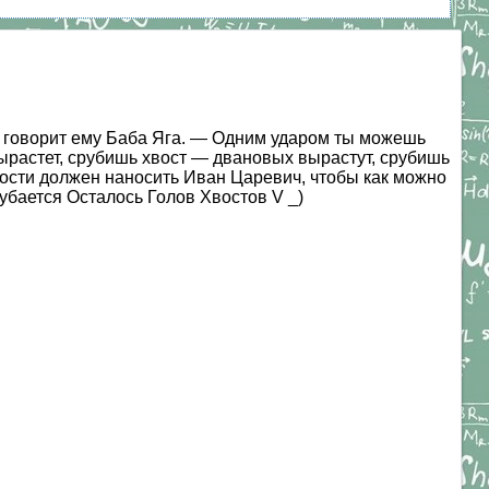
— говорит ему Баба Яга. — Одним ударом ты можешь
вырастет, срубишь хвост — двановых вырастут, срубишь
ности должен наносить Иван Царевич, чтобы как можно
убается Осталось Голов Хвостов V _)