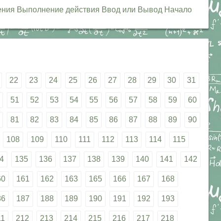
шения Выполнение действия Ввод или Вывод Начало
22
23
24
25
26
27
28
29
30
31
51
52
53
54
55
56
57
58
59
60
81
82
83
84
85
86
87
88
89
90
108
109
110
111
112
113
114
115
4
135
136
137
138
139
140
141
142
60
161
162
163
165
166
167
168
86
187
188
189
190
191
192
193
11
212
213
214
215
216
217
218