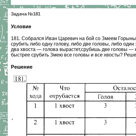
Задача №181
Условие
181. Собрался Иван Царевич на бой со Змеем Горыны
срубить либо одну голову, либо две головы, либо оди
два хвоста — голова вырастет,срубишь две головы — 
быстрее срубить Змею все головы и все хвосты? Решен
Решение