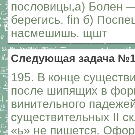
пословицы,а) Болен —
берегись. fin б) Пос
насмешишь. щшт
Следующая задача №1
195. В конце существи
после шипящих в фор
винительного падежей
существительных II 
«ь» не пишется. Офор