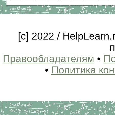
[c] 2022 / HelpLearn
п
Правообладателям
•
По
•
Политика ко