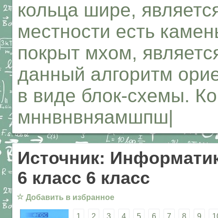
кольца шире, является
местности есть камень
покрыт мхом, являетс
данный алгоритм ори
в виде блок-схемы. Ко
мннвнвняамшпш|
Источник: Информатик
6 класс 6 класс
☆
Добавить в избранное
1
2
3
4
5
6
7
8
9
1