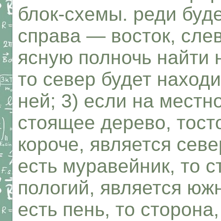
блок-схемы. реди буде
справа — восток, слев
ясную полночь найти 
то север будет наход
ней; 3) если на местн
стоящее дерево, тосто
короче, является севе
есть муравейник, то с
пологий, является южн
есть пень, то сторона