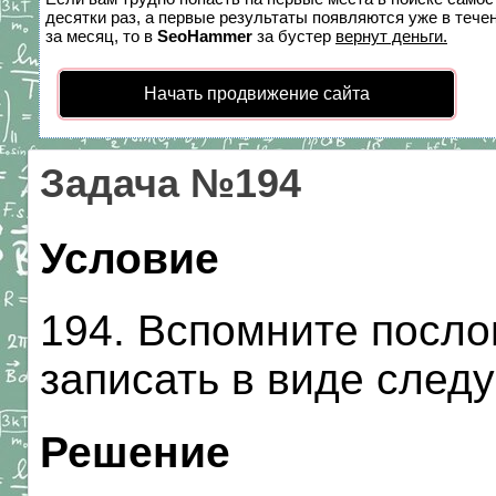
десятки раз, а первые результаты появляются уже в течен
за месяц, то в
SeoHammer
за бустер
вернут деньги.
Начать продвижение сайта
Задача №194
Условие
194. Вспомните посло
записать в виде след
Решение