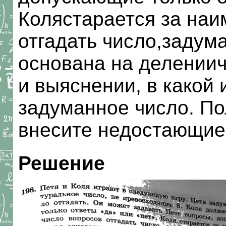
Колястарается за на
отгадать число,задума
основана на делениич
и выяснении, в какой 
задуманное число. По
внесите недостающие 
Решение