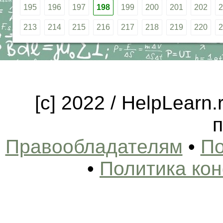
195
196
197
198
199
200
201
202
2
213
214
215
216
217
218
219
220
2
[c] 2022 / HelpLearn
п
Правообладателям
•
По
•
Политика ко