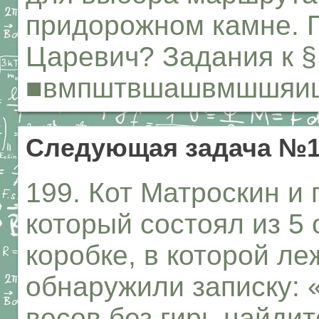
придорожном камне. П
Царевич? Задания к §
■вмпштвшашвмшшяи
Следующая задача №1
199. Кот Матроскин и
который состоял из 5
коробке, в которой л
обнаружили записку:
весов без гирь найдит