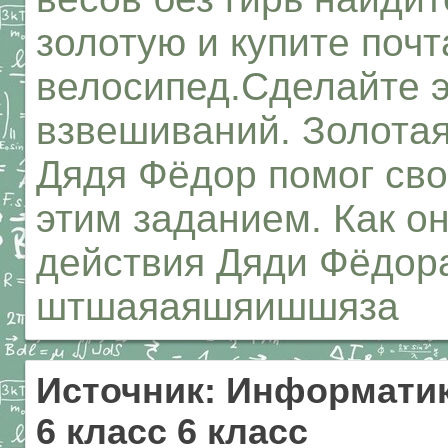
золотую и купите поч
велосипед.Сделайте э
взвешиваний. Золота
Дядя Фёдор помог сво
этим заданием. Как о
действия Дяди Фёдора
штшаяаяшяишшяза
Источник: Информатик
6 класс 6 класс