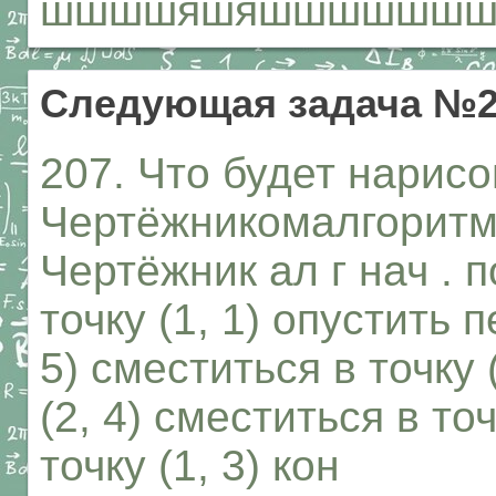
шшшшяшяшшшшшш
Следующая задача №2
207. Что будет нарис
Чертёжникомалгоритм
Чертёжник ал г нач . 
точку (1, 1) опустить 
5) сместиться в точку 
(2, 4) сместиться в точ
точку (1, 3) кон