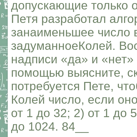
допускающие только о
Петя разработал алг
занаименьшее число в
задуманноеКолей. Во
надписи «да» и «нет» 
помощью выясните, с
потребуется Пете, чт
Колей число, если оно
от 1 до 32; 2) от 1 до 5
до 1024. 84__