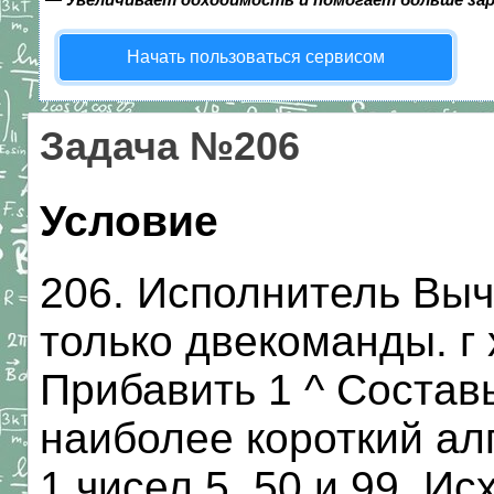
Начать пользоваться сервисом
Задача №206
Условие
206. Исполнитель Выч
только двекоманды. г 
Прибавить 1 ^ Состав
наиболее короткий ал
1 чисел 5, 50 и 99. И