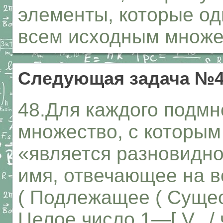
элементы, которые о
всем исходным множе
Следующая задача №
48.Для каждого подм
множество, с которым
«является разновидн
имя, отвечающее на во
( Подлежащее ( Суще
Целое число 1—[ V._/