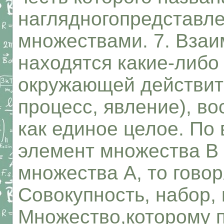
наглядногопредставл
множествами. 7. Взаи
находятся какие-либо
окружающей действит
процесс, явление), в
как единое целое. По 
элемент множества В
множества А, то говорят
Совокупность, набор, 
Множество,которому п