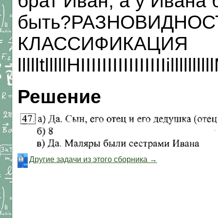
брат Иван, а у Ивана 
быть?РАЗНОВИДНОС
КЛАССИФИКАЦИЯ
llllltlllllHIIIIIIIIIIIIIIIIillllllllllMI
Решение
Другие задачи из этого сборника →