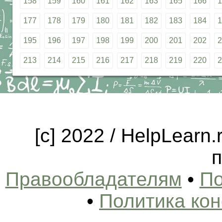
158
159
160
161
162
163
165
166
1
177
178
179
180
181
182
183
184
1
195
196
197
198
199
200
201
202
2
213
214
215
216
217
218
219
220
2
[c] 2022 / HelpLearn
п
Правообладателям
•
По
•
Политика ко