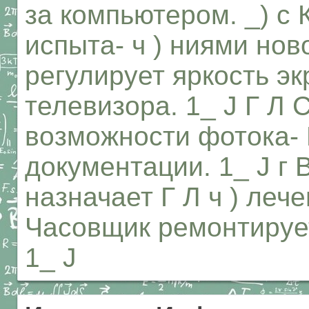
за компьютером. _) с
испыта- ч ) ниями нов
регулирует яркость эк
телевизора. 1_ J Г Л 
возможности фотока- Г
документации. 1_ J г 
назначает Г Л ч ) лече
Часовщик ремонтирует
1_ J