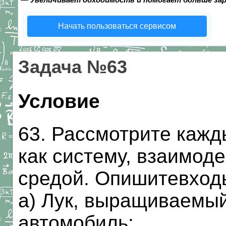
Начать пользоваться сервисом
Задача №63
Условие
63. Рассмотрите кажд
как систему, взаимо
средой. Опишитевход
а) Лук, выращиваемый 
автомобиль: