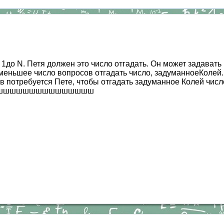
т 1до N. Петя должен это число отгадать. Он может задават
меньшее число вопросов отгадать число, задуманноеКолей.
потребуется Пете, чтобы отгадать задуманное Колей число, е
шшшшяшяшшшшшшшшшшшшшшш