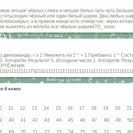
иков,четыре чёрных слева и четыре белых чуть-чуть больше
еститьсяодин чёрный или один белый шарик. Два любых ша
жёлобазакрыт, а в правом конце есть отверстие, через кото
ак выкатить из жёлоба все чёрные шарики?О_ оооо
 двекоманды. г х 2 Умножить на 2 ^ + 1 Прибавить 1 ^ Сос
 1. Алгоритм: Результат 5. Исходное число 1. Алгоритм: Резу
ЧЕРТЁЖНИК
11111111ПШ1Ш111111111111111Ш111111111111111Ш1111
с 6 класс
0
11
12
13
14
15
16
17
18
19
20
21
9
40
41
42
43
44
45
46
47
48
49
50
8
69
70
71
72
73
74
75
76
77
79
80