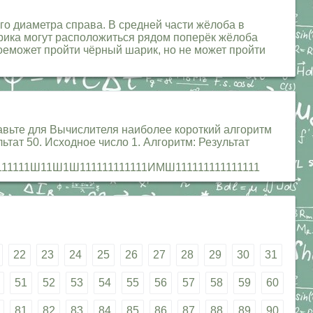
го диаметра справа. В средней части жёлоба в
рика могут расположиться рядом поперёк жёлоба
роеможет пройти чёрный шарик, но не может пройти
тавьте для Вычислителя наиболее короткий алгоритм
льтат 50. Исходное число 1. Алгоритм: Результат
1111Ш11Ш1Ш111111111111ИМШ111111111111111
22
23
24
25
26
27
28
29
30
31
51
52
53
54
55
56
57
58
59
60
81
82
83
84
85
86
87
88
89
90