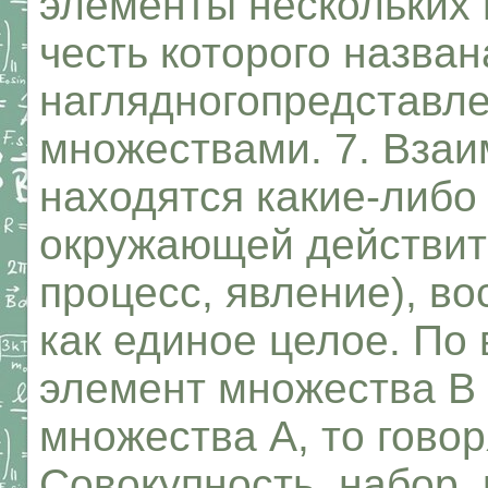
элементы нескольких 
честь которого назва
наглядногопредставл
множествами. 7. Взаи
находятся какие-либо
окружающей действит
процесс, явление), в
как единое целое. По 
элемент множества В
множества А, то говорят
Совокупность, набор, 