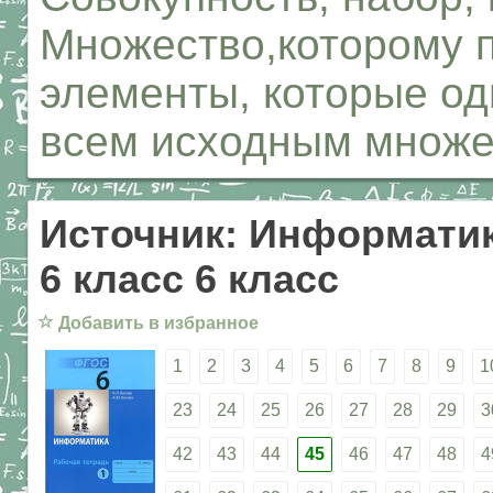
Множество,которому п
элементы, которые о
всем исходным множе
Источник: Информатик
6 класс 6 класс
☆
Добавить в избранное
1
2
3
4
5
6
7
8
9
1
23
24
25
26
27
28
29
3
42
43
44
45
46
47
48
4