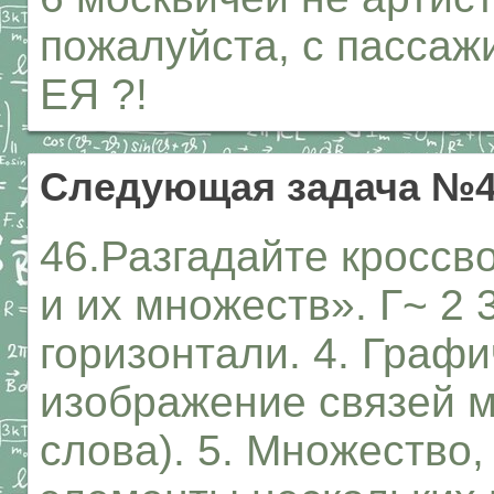
пожалуйста, с пассажи
ЕЯ ?!
Следующая задача №
46.Разгадайте кроссв
и их множеств». Г~ 2 3
горизонтали. 4. Графи
изображение связей м
слова). 5. Множество