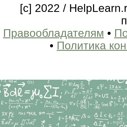
[c] 2022 / HelpLearn
п
Правообладателям
•
По
•
Политика ко