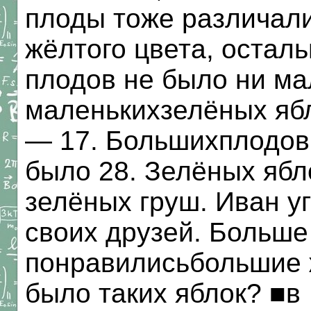
плоды тоже различали
жёлтого цвета, остал
плодов не было ни ма
маленькихзелёных ябл
— 17. Большихплодов
было 28. Зелёных ябл
зелёных груш. Иван у
своих друзей. Больше
понравилисьбольшие 
было таких яблок? ■в