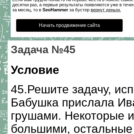
десятки раз, а первые результаты появляются уже в течен
за месяц, то в
SeoHammer
за бустер
вернут деньги.
Начать продвижение сайта
Задача №45
Условие
45.Решите задачу, исп
Бабушка прислала Ива
грушами. Некоторые и
большими, остальные