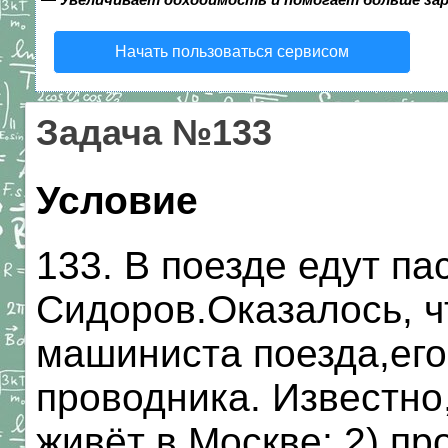
Начать пользоваться сервисом
Задача №133
Условие
133. В поезде едут п
Сидоров.Оказалось, ч
машиниста поезда,его
проводника. Известно,
живёт в Москве; 2) пр