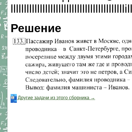
llllllllllllllllllllllllllllllllllllllll
Решение
Другие задачи из этого сборника →