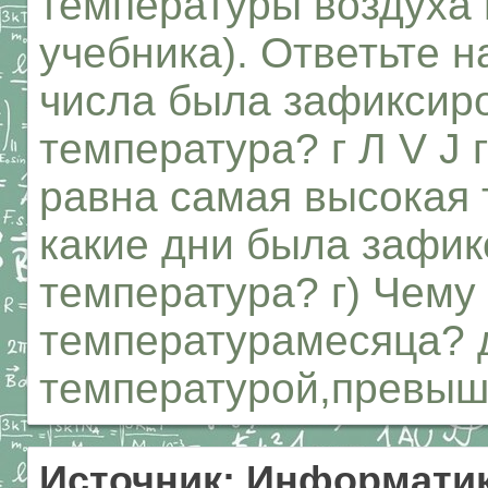
температуры воздуха в
учебника). Ответьте н
числа была зафиксир
температура? г Л V J г 
равна самая высокая 
какие дни была зафи
температура? г) Чему
температурамесяца? д
температурой,превыш
Источник: Информатик