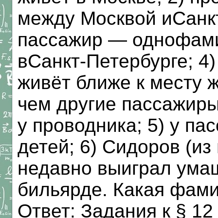
между Москвой иСанкт
пассажир — однофами
вСанкт-Петербурге; 4)
живёт ближе к месту 
чем другие пассажиры
у проводника; 5) у па
детей; 6) Сидоров (из
недавно выиграл ума
бильярде. Какая фам
Ответ: Задания к §