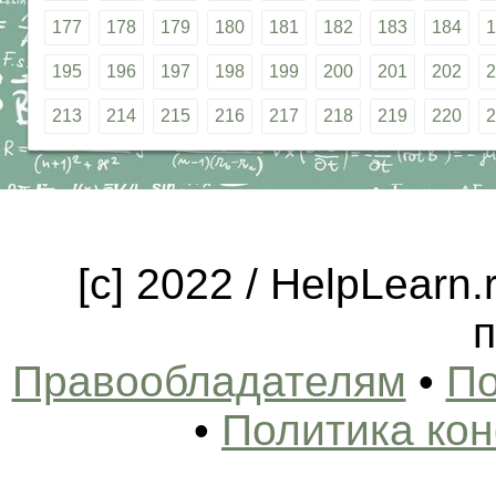
177
178
179
180
181
182
183
184
1
195
196
197
198
199
200
201
202
2
213
214
215
216
217
218
219
220
2
[c] 2022 / HelpLearn
п
Правообладателям
•
По
•
Политика ко