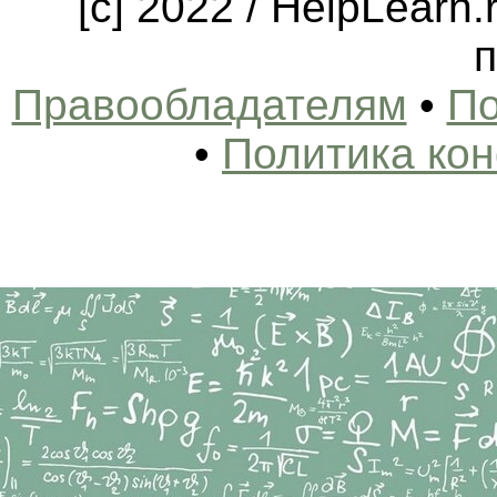
[c] 2022 / HelpLearn
п
Правообладателям
•
По
•
Политика ко