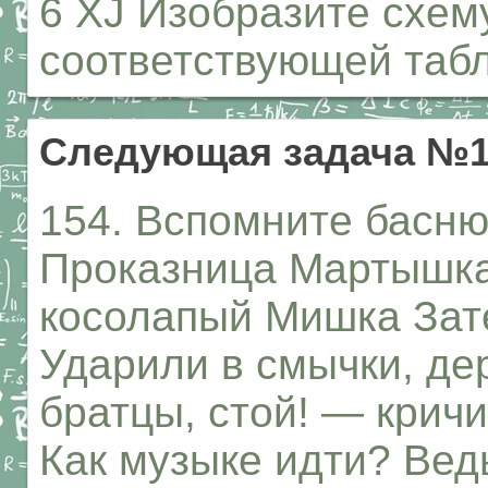
6 XJ Изобразите схем
соответствующей таб
Следующая задача №1
154. Вспомните басню
Проказница Мартышка
косолапый Мишка Зате
Ударили в смычки, деру
братцы, стой! — крич
Как музыке идти? Ведь