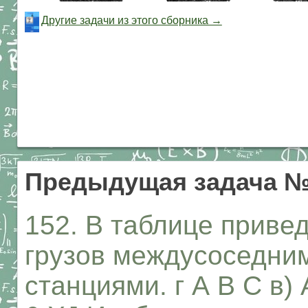
Другие задачи из этого сборника →
Предыдущая задача №
152. В таблице приве
грузов междусоседни
станциями. г А В С в) 