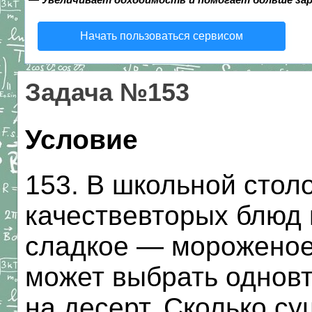
Начать пользоваться сервисом
Задача №153
Условие
153. В школьной стол
качествевторых блюд 
сладкое — мороженое,
может выбрать однов
на десерт. Сколько с