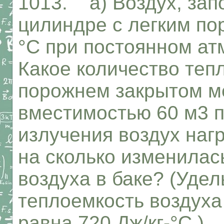
1013. а) Воздух, зап
цилиндре с легким по
°С при постоянном а
Какое количество теп
порожнем закрытом м
вместимостью 60 м3 п
излучения воздух нагр
на сколько изменилас
воздуха в баке? (Удел
теплоемкость воздуха
равна 720 Дж/кг-°С.)