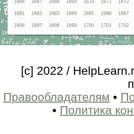
1666
1667
1668
1669
1670
1671
1672
1681
1682
1683
1684
1685
1686
1687
1696
1697
1698
1699
1700
1701
1702
[c] 2022 / HelpLearn
п
Правообладателям
•
По
•
Политика ко