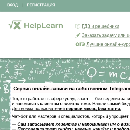
ВХОД
|
РЕГИСТРАЦИЯ
ГДЗ и решебники
Заказать задачу или 
Лучшие онлайн-кур
Сервис онлайн-записи на собственном Telegram
Тот, кто работает в сфере услуг, знает — без ведения зап
и напоминать клиентам о визитах тоже. Нашли самый бю
Для новых пользователей
первый месяц бесплатно
.
Чат-бот для мастеров и специалистов, который упрощает 
—
Сам записывает клиентов и напоминает им о виз
—
Персонализирует скидки, чаевые, кэшбэк и предо