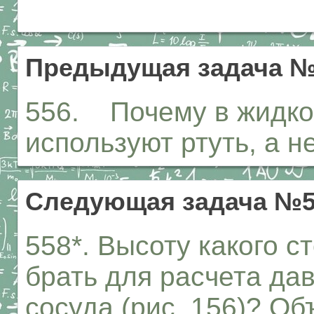
Предыдущая задача №
556. Почему в жидко
используют ртуть, а н
Следующая задача №5
558*. Высоту какого с
брать для расчета да
сосуда (рис. 156)? Об