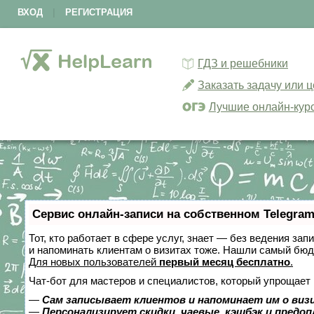
ВХОД
|
РЕГИСТРАЦИЯ
ГДЗ и решебники
Заказать задачу или 
Лучшие онлайн-кур
Сервис онлайн-записи на собственном Telegram
Тот, кто работает в сфере услуг, знает — без ведения зап
и напоминать клиентам о визитах тоже. Нашли самый бю
Для новых пользователей
первый месяц бесплатно
.
Чат-бот для мастеров и специалистов, который упрощает 
—
Сам записывает клиентов и напоминает им о виз
—
Персонализирует скидки, чаевые, кэшбэк и предо