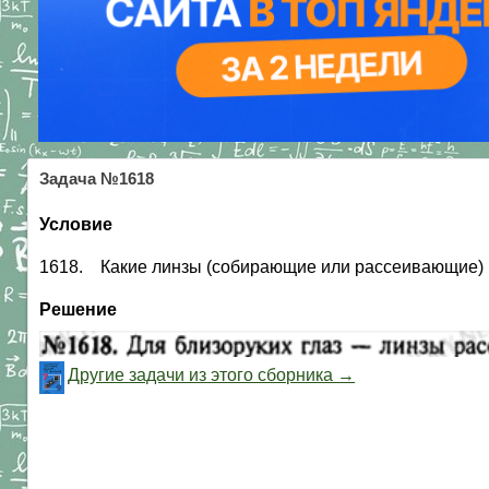
Задача №1618
Условие
1618. Какие линзы (собирающие или рассеивающие) в
Решение
Другие задачи из этого сборника →