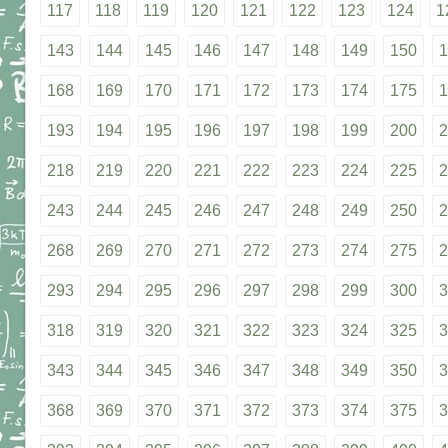
117
118
119
120
121
122
123
124
1
143
144
145
146
147
148
149
150
1
168
169
170
171
172
173
174
175
1
193
194
195
196
197
198
199
200
2
218
219
220
221
222
223
224
225
2
243
244
245
246
247
248
249
250
2
268
269
270
271
272
273
274
275
2
293
294
295
296
297
298
299
300
3
318
319
320
321
322
323
324
325
3
343
344
345
346
347
348
349
350
3
368
369
370
371
372
373
374
375
3