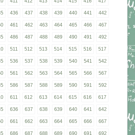
10
411
412
413
414
415
416
417
35
436
437
438
439
440
441
442
60
461
462
463
464
465
466
467
85
486
487
488
489
490
491
492
10
511
512
513
514
515
516
517
35
536
537
538
539
540
541
542
60
561
562
563
564
565
566
567
85
586
587
588
589
590
591
592
10
611
612
613
614
615
616
617
35
636
637
638
639
640
641
642
60
661
662
663
664
665
666
667
85
686
687
688
689
690
691
692