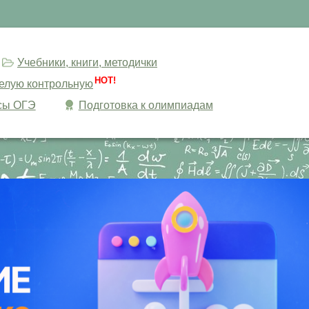
Учебники, книги, методички
HOT!
целую контрольную
сы ОГЭ
Подготовка к олимпиадам