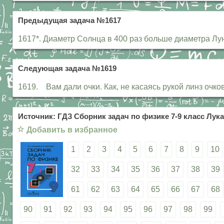
Предыдущая задача №1617
1617*. Диаметр Солнца в 400 раз больше диаметра Л
Следующая задача №1619
1619. Вам дали очки. Как, не касаясь рукой линз очко
Источник: ГДЗ Сборник задач по физике 7-9 класс Лука
☆
Добавить в избранное
1
2
3
4
5
6
7
8
9
10
32
33
34
35
36
37
38
39
61
62
63
64
65
66
67
68
90
91
92
93
94
95
96
97
98
99