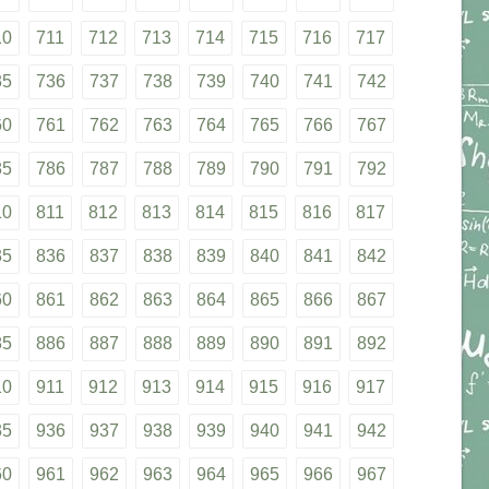
10
711
712
713
714
715
716
717
35
736
737
738
739
740
741
742
60
761
762
763
764
765
766
767
85
786
787
788
789
790
791
792
10
811
812
813
814
815
816
817
35
836
837
838
839
840
841
842
60
861
862
863
864
865
866
867
85
886
887
888
889
890
891
892
10
911
912
913
914
915
916
917
35
936
937
938
939
940
941
942
60
961
962
963
964
965
966
967