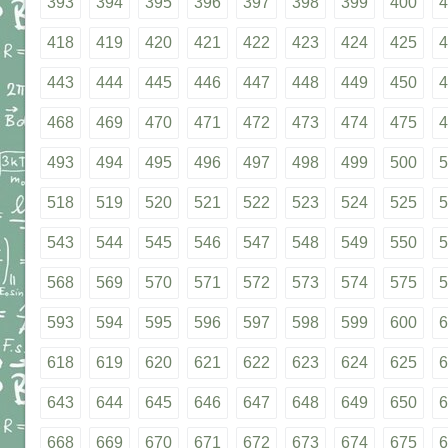
393
394
395
396
397
398
399
400
4
418
419
420
421
422
423
424
425
4
443
444
445
446
447
448
449
450
4
468
469
470
471
472
473
474
475
4
493
494
495
496
497
498
499
500
5
518
519
520
521
522
523
524
525
5
543
544
545
546
547
548
549
550
5
568
569
570
571
572
573
574
575
5
593
594
595
596
597
598
599
600
6
618
619
620
621
622
623
624
625
6
643
644
645
646
647
648
649
650
6
668
669
670
671
672
673
674
675
6