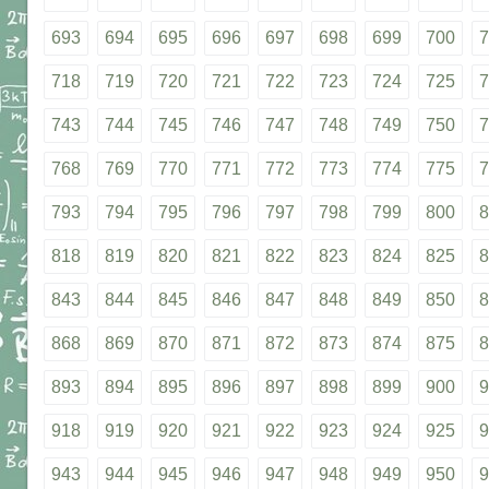
693
694
695
696
697
698
699
700
7
718
719
720
721
722
723
724
725
7
743
744
745
746
747
748
749
750
7
768
769
770
771
772
773
774
775
7
793
794
795
796
797
798
799
800
8
818
819
820
821
822
823
824
825
8
843
844
845
846
847
848
849
850
8
868
869
870
871
872
873
874
875
8
893
894
895
896
897
898
899
900
9
918
919
920
921
922
923
924
925
9
943
944
945
946
947
948
949
950
9