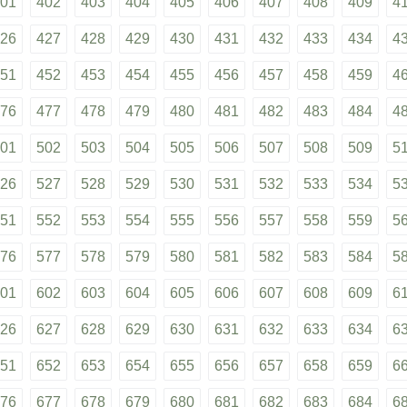
01
402
403
404
405
406
407
408
409
4
26
427
428
429
430
431
432
433
434
4
51
452
453
454
455
456
457
458
459
4
76
477
478
479
480
481
482
483
484
4
01
502
503
504
505
506
507
508
509
5
26
527
528
529
530
531
532
533
534
5
51
552
553
554
555
556
557
558
559
5
76
577
578
579
580
581
582
583
584
5
01
602
603
604
605
606
607
608
609
6
26
627
628
629
630
631
632
633
634
6
51
652
653
654
655
656
657
658
659
6
76
677
678
679
680
681
682
683
684
6