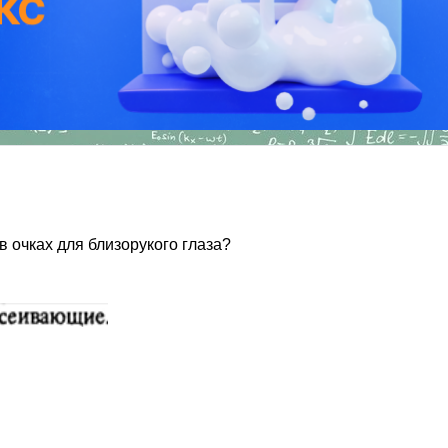
 очках для близорукого глаза?