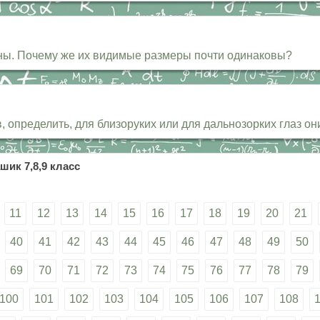
уны. Почему же их видимые размеры почти одинаковы?
в, определить, для близоруких или для дальнозорких глаз 
шик 7,8,9 класс
11
12
13
14
15
16
17
18
19
20
21
40
41
42
43
44
45
46
47
48
49
50
69
70
71
72
73
74
75
76
77
78
79
100
101
102
103
104
105
106
107
108