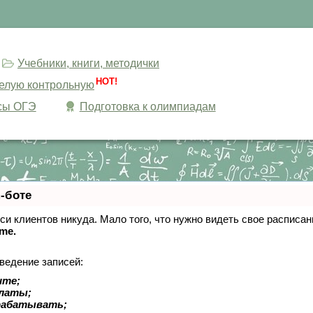
Учебники, книги, методички
HOT!
целую контрольную
сы ОГЭ
Подготовка к олимпиадам
-боте
писи клиентов никуда. Мало того, что нужно видеть свое расписа
ime.
ведение записей:
ите;
платы;
рабатывать;