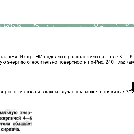
лашмя. Их щ НИ подняли и расположили на столе К __ КП та
льную энергию относительно поверхности по-Рис. 240 ла; к
ерхности стола и в каком случае она может проявиться?