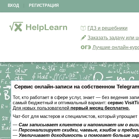
ВХОД
|
РЕГИСТРАЦИЯ
ГДЗ и решебники
Заказать задачу или 
Лучшие онлайн-кур
Сервис онлайн-записи на собственном Telegram
Тот, кто работает в сфере услуг, знает — без ведения за
самый бюджетный и оптимальный вариант:
сервис VisitT
Для новых пользователей
первый месяц бесплатно
.
Чат-бот для мастеров и специалистов, который упрощает 
—
Сам записывает клиентов и напоминает им о виз
—
Персонализирует скидки, чаевые, кэшбэк и предо
—
Увеличивает доходимость и помогает больше за