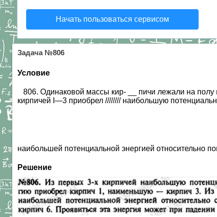
Начать пользоваться сервисом
Задача №806
Условие
806. Одинаковой массы кир- __ пичи лежали на полу п
кирпичей I—3 приобрел //////// наибольшую потенциа
наибольшей потенциальной энергией относительно пов
Решение