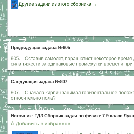
Другие задачи из этого сборника →
Предыдущая задача №805
805. Оставив самолет, парашютист некоторое время д
сила тяжести за одинаковые промежутки времени при 
Следующая задача №807
807. Сначала кирпич занимал горизонтальное положен
относительно пола?
Источник: ГДЗ Сборник задач по физике 7-9 класс Лука
☆
Добавить в избранное