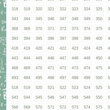
318
319
320
321
322
323
324
325
3
343
344
345
346
347
348
349
350
3
368
369
370
371
372
373
374
375
3
393
394
395
396
397
398
399
400
4
418
419
420
421
422
423
424
425
4
443
444
445
446
447
448
449
450
4
468
469
470
471
472
473
474
475
4
493
494
495
496
497
498
499
500
5
518
519
520
521
522
523
524
525
5
543
544
545
546
547
548
549
550
5
568
569
570
571
572
573
574
575
5