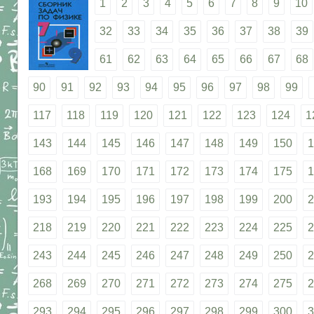
1
2
3
4
5
6
7
8
9
10
32
33
34
35
36
37
38
39
61
62
63
64
65
66
67
68
90
91
92
93
94
95
96
97
98
99
117
118
119
120
121
122
123
124
1
143
144
145
146
147
148
149
150
1
168
169
170
171
172
173
174
175
1
193
194
195
196
197
198
199
200
2
218
219
220
221
222
223
224
225
2
243
244
245
246
247
248
249
250
2
268
269
270
271
272
273
274
275
2
293
294
295
296
297
298
299
300
3