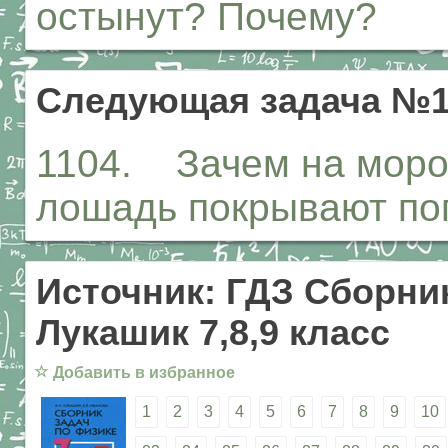
остынут? Почему?
Следующая задача №1
1104. Зачем на моро
лошадь покрывают по
Источник: ГДЗ Сборник
Лукашик 7,8,9 класс
☆
Добавить в избранное
1
2
3
4
5
6
7
8
9
10