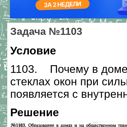
Задача №1103
Условие
1103. Почему в доме,
стеклах окон при сил
появляется с внутрен
Решение