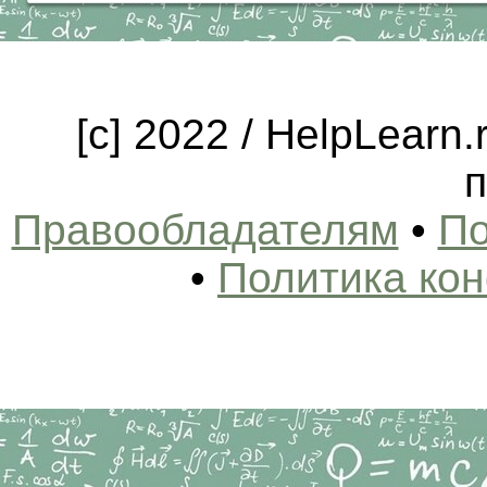
[c] 2022 / HelpLearn
п
Правообладателям
•
По
•
Политика ко