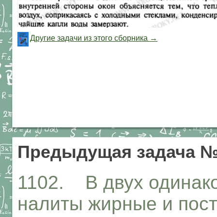
Другие задачи из этого сборника →
Предыдущая задача №
1102. В двух одинак
налиты жирные и пос