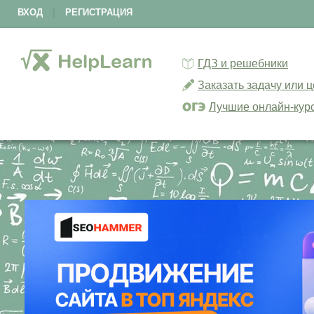
ВХОД
|
РЕГИСТРАЦИЯ
ГДЗ и решебники
Заказать задачу или 
Лучшие онлайн-кур