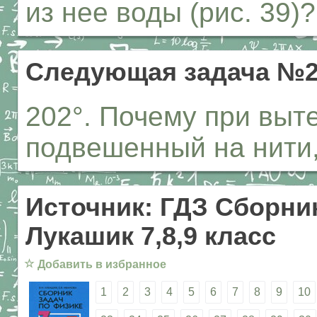
из нее воды (рис. 39)?
Следующая задача №2
202°. Почему при выт
подвешенный на нити,
Источник: ГДЗ Сборник
Лукашик 7,8,9 класс
☆
Добавить в избранное
1
2
3
4
5
6
7
8
9
10