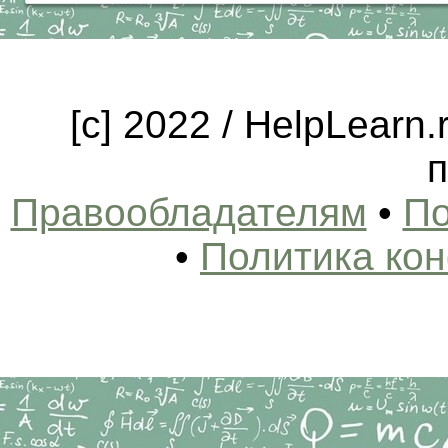
[c] 2022 / HelpLearn
п
Правообладателям
•
По
•
Политика ко