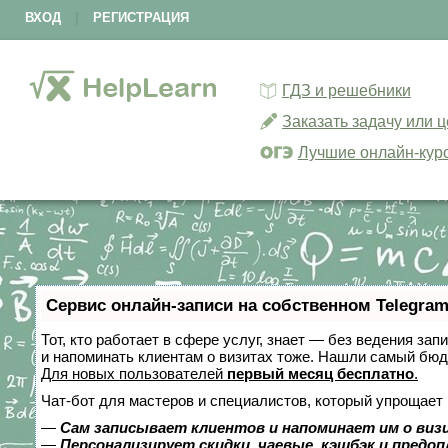
ВХОД
|
РЕГИСТРАЦИЯ
ГДЗ и решебники
Заказать задачу или 
Лучшие онлайн-кур
Сервис онлайн-записи на собственном Telegram
Тот, кто работает в сфере услуг, знает — без ведения зап
и напоминать клиентам о визитах тоже. Нашли самый бю
Для новых пользователей
первый месяц бесплатно
.
Чат-бот для мастеров и специалистов, который упрощает 
—
Сам записывает клиентов и напоминает им о виз
—
Персонализирует скидки, чаевые, кэшбэк и предо