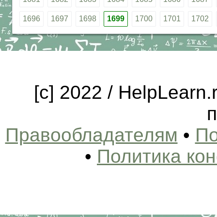
1696
1697
1698
1699
1700
1701
1702
[c] 2022 / HelpLearn
п
Правообладателям
•
По
•
Политика ко