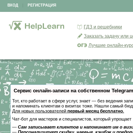
ВХОД
|
РЕГИСТРАЦИЯ
ГДЗ и решебники
Заказать задачу или 
Лучшие онлайн-кур
Сервис онлайн-записи на собственном Telegram
Тот, кто работает в сфере услуг, знает — без ведения зап
и напоминать клиентам о визитах тоже. Нашли самый бю
Для новых пользователей
первый месяц бесплатно
.
Чат-бот для мастеров и специалистов, который упрощает 
—
Сам записывает клиентов и напоминает им о виз
—
Персонализирует скидки, чаевые, кэшбэк и предо