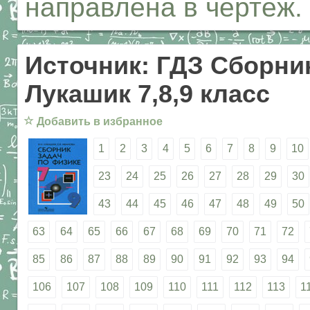
направлена в чертеж.
Источник: ГДЗ Сборник
Лукашик 7,8,9 класс
☆
Добавить в избранное
1
2
3
4
5
6
7
8
9
10
23
24
25
26
27
28
29
30
43
44
45
46
47
48
49
50
63
64
65
66
67
68
69
70
71
72
85
86
87
88
89
90
91
92
93
94
106
107
108
109
110
111
112
113
1