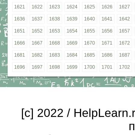
1621
1622
1623
1624
1625
1626
1627
1636
1637
1638
1639
1640
1641
1642
1651
1652
1653
1654
1655
1656
1657
1666
1667
1668
1669
1670
1671
1672
1681
1682
1683
1684
1685
1686
1687
1696
1697
1698
1699
1700
1701
1702
[c] 2022 / HelpLearn
п