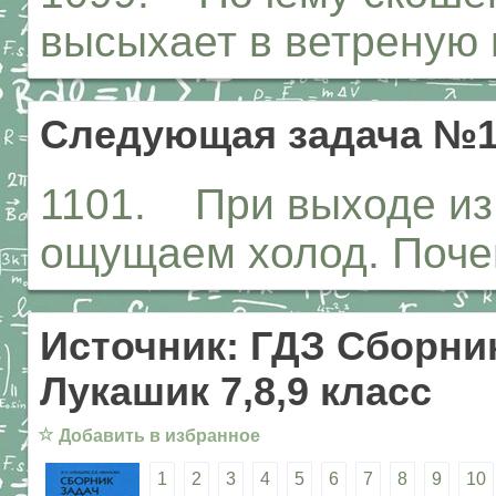
высыхает в ветреную 
Следующая задача №1
1101. При выходе из 
ощущаем холод. Поч
Источник: ГДЗ Сборник
Лукашик 7,8,9 класс
☆
Добавить в избранное
1
2
3
4
5
6
7
8
9
10