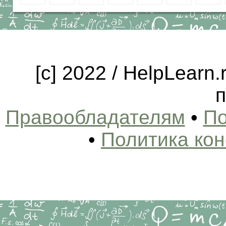
[c] 2022 / HelpLearn
п
Правообладателям
•
По
•
Политика ко