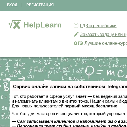
ВХОД
|
РЕГИСТРАЦИЯ
ГДЗ и решебники
Заказать задачу или 
Лучшие онлайн-кур
Сервис онлайн-записи на собственном Telegram
Тот, кто работает в сфере услуг, знает — без ведения зап
и напоминать клиентам о визитах тоже. Нашли самый бю
Для новых пользователей
первый месяц бесплатно
.
Чат-бот для мастеров и специалистов, который упрощает 
—
Сам записывает клиентов и напоминает им о виз
—
Персонализирует скидки, чаевые, кэшбэк и предо