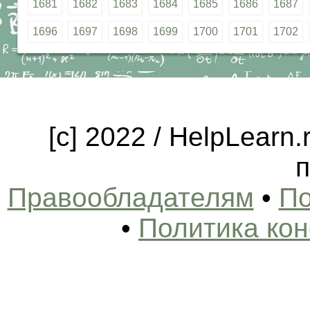
1681
1682
1683
1684
1685
1686
1687
1696
1697
1698
1699
1700
1701
1702
[c] 2022 / HelpLearn
п
Правообладателям
•
По
•
Политика ко