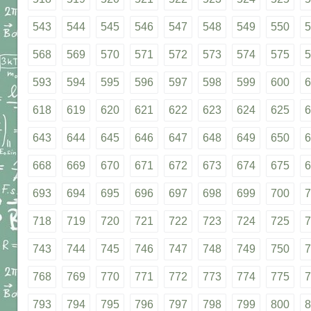
543
544
545
546
547
548
549
550
5
568
569
570
571
572
573
574
575
5
593
594
595
596
597
598
599
600
6
618
619
620
621
622
623
624
625
6
643
644
645
646
647
648
649
650
6
668
669
670
671
672
673
674
675
6
693
694
695
696
697
698
699
700
7
718
719
720
721
722
723
724
725
7
743
744
745
746
747
748
749
750
7
768
769
770
771
772
773
774
775
7
793
794
795
796
797
798
799
800
8