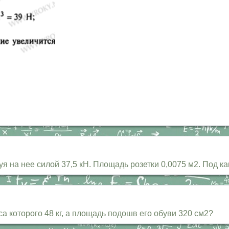
я на нее силой 37,5 кН. Площадь розетки 0,0075 м2. Под к
а которого 48 кг, а площадь подошв его обуви 320 см2?