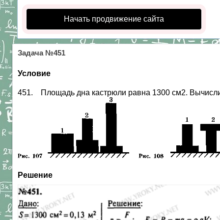
Начать продвижение сайта
Задача №451
Условие
451. Площадь дна кастрюли равна 1300 см2. Вычислите
Решение