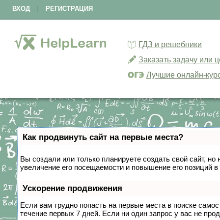
ВХОД
|
РЕГИСТРАЦИЯ
ГДЗ и решебники
Заказать задачу или 
Лучшие онлайн-кур
Как продвинуть сайт на первые места?
Вы создали или только планируете создать свой сайт, но 
увеличение его посещаемости и повышение его позиций в
Ускорение продвижения
Если вам трудно попасть на первые места в поиске само
течение первых 7 дней. Если ни один запрос у вас не прод