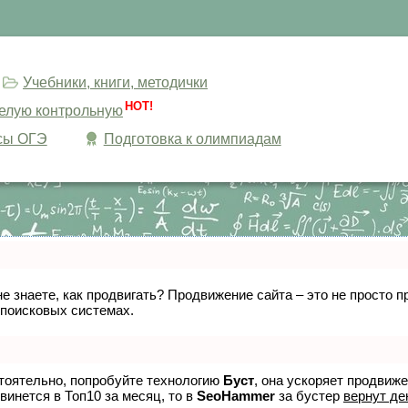
Учебники, книги, методички
HOT!
целую контрольную
сы ОГЭ
Подготовка к олимпиадам
не знаете, как продвигать? Продвижение сайта – это не просто
 поисковых системах.
стоятельно, попробуйте технологию
Буст
, она ускоряет продвиж
винется в Топ10 за месяц, то в
SeoHammer
за бустер
вернут де