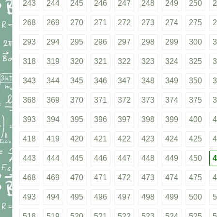
243
244
245
246
247
248
249
250
2
268
269
270
271
272
273
274
275
2
293
294
295
296
297
298
299
300
3
318
319
320
321
322
323
324
325
3
343
344
345
346
347
348
349
350
3
368
369
370
371
372
373
374
375
3
393
394
395
396
397
398
399
400
4
418
419
420
421
422
423
424
425
4
443
444
445
446
447
448
449
450
4
468
469
470
471
472
473
474
475
4
493
494
495
496
497
498
499
500
5
518
519
520
521
522
523
524
525
5