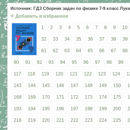
Источник: ГДЗ Сборник задач по физике 7-9 класс Лука
☆
Добавить в избранное
1
2
3
4
5
6
7
8
9
10
32
33
34
35
36
37
38
39
61
62
63
64
65
66
67
68
90
91
92
93
94
95
96
97
98
99
117
118
119
120
121
122
123
124
1
143
144
145
146
147
148
149
150
1
168
169
170
171
172
173
174
175
1
193
194
195
196
197
198
199
200
2
218
219
220
221
222
223
224
225
2