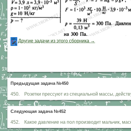
Другие задачи из этого сборника →
Предыдущая задача №450
450. Розетки прессуют из специальной массы, действу
Следующая задача №452
452. Какое давление на пол производит мальчик, масс