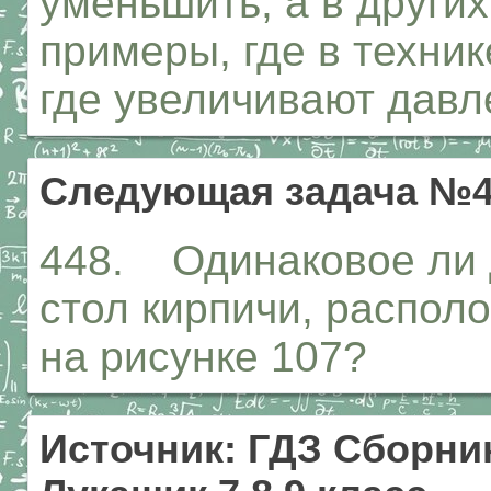
уменьшить, а в други
примеры, где в техник
где увеличивают давл
Следующая задача №4
448. Одинаковое ли 
стол кирпичи, располо
на рисунке 107?
Источник: ГДЗ Сборник