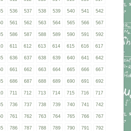
35
536
537
538
539
540
541
542
60
561
562
563
564
565
566
567
85
586
587
588
589
590
591
592
10
611
612
613
614
615
616
617
35
636
637
638
639
640
641
642
60
661
662
663
664
665
666
667
85
686
687
688
689
690
691
692
10
711
712
713
714
715
716
717
35
736
737
738
739
740
741
742
60
761
762
763
764
765
766
767
85
786
787
788
789
790
791
792