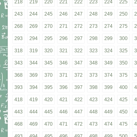
218
219
220
221
222
223
224
225
2
243
244
245
246
247
248
249
250
2
268
269
270
271
272
273
274
275
2
293
294
295
296
297
298
299
300
3
318
319
320
321
322
323
324
325
3
343
344
345
346
347
348
349
350
3
368
369
370
371
372
373
374
375
3
393
394
395
396
397
398
399
400
4
418
419
420
421
422
423
424
425
4
443
444
445
446
447
448
449
450
4
468
469
470
471
472
473
474
475
4
493
494
495
496
497
498
499
500
5