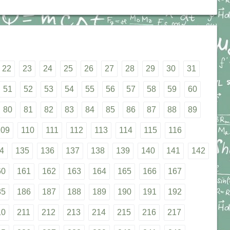
22
23
24
25
26
27
28
29
30
31
51
52
53
54
55
56
57
58
59
60
80
81
82
83
84
85
86
87
88
89
109
110
111
112
113
114
115
116
4
135
136
137
138
139
140
141
142
60
161
162
163
164
165
166
167
85
186
187
188
189
190
191
192
10
211
212
213
214
215
216
217