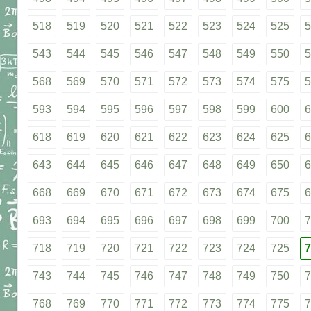
518
519
520
521
522
523
524
525
5
543
544
545
546
547
548
549
550
5
568
569
570
571
572
573
574
575
5
593
594
595
596
597
598
599
600
6
618
619
620
621
622
623
624
625
6
643
644
645
646
647
648
649
650
6
668
669
670
671
672
673
674
675
6
693
694
695
696
697
698
699
700
7
718
719
720
721
722
723
724
725
7
743
744
745
746
747
748
749
750
7
768
769
770
771
772
773
774
775
7