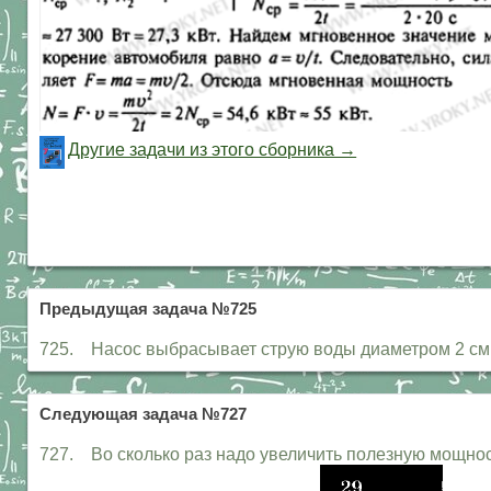
Другие задачи из этого сборника →
Предыдущая задача №725
725. Насос выбрасывает струю воды диаметром 2 см с
Следующая задача №727
727. Во сколько раз надо увеличить полезную мощност