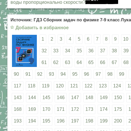
воды пропорционально скорости?
Источник: ГДЗ Сборник задач по физике 7-9 класс Лука
☆
Добавить в избранное
1
2
3
4
5
6
7
8
9
10
32
33
34
35
36
37
38
39
61
62
63
64
65
66
67
68
90
91
92
93
94
95
96
97
98
99
117
118
119
120
121
122
123
124
1
143
144
145
146
147
148
149
150
1
168
169
170
171
172
173
174
175
1
193
194
195
196
197
198
199
200
2