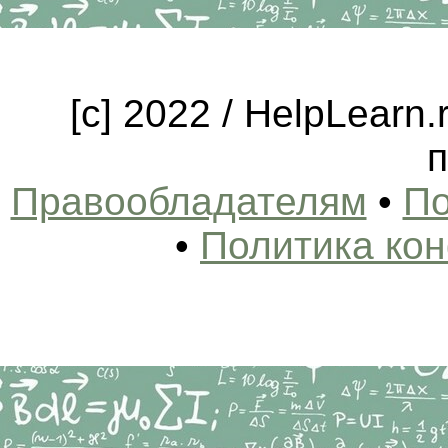
[c] 2022 / HelpLearn
п
Правообладателям
•
По
•
Политика ко