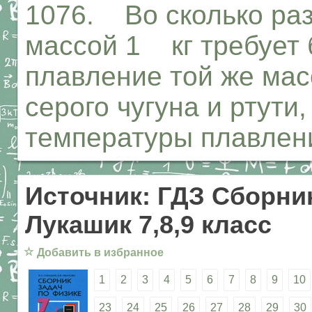
1076. Во сколько раз
массой 1 кг требует 
плавление той же мас
серого чугуна и ртути
температуры плавлен
Источник: ГДЗ Сборник
Лукашик 7,8,9 класс
☆
Добавить в избранное
1
2
3
4
5
6
7
8
9
10
23
24
25
26
27
28
29
30