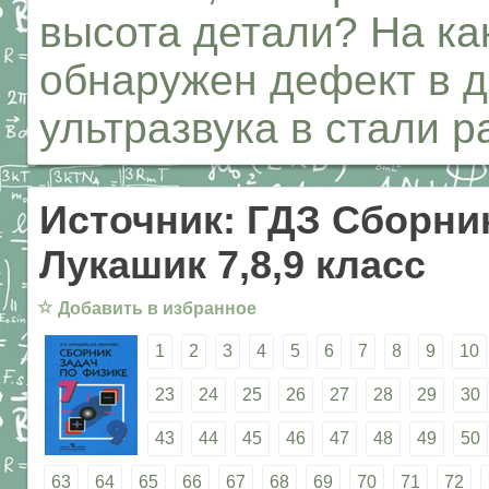
высота детали? На ка
обнаружен дефект в д
ультразвука в стали р
Источник: ГДЗ Сборник
Лукашик 7,8,9 класс
☆
Добавить в избранное
1
2
3
4
5
6
7
8
9
10
23
24
25
26
27
28
29
30
43
44
45
46
47
48
49
50
63
64
65
66
67
68
69
70
71
72