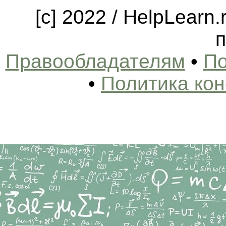
[c] 2022 / HelpLearn
п
Правообладателям
•
По
•
Политика ко