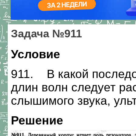
Задача №911
Условие
911. В какой послед
длин волн следует р
слышимого звука, уль
Решение