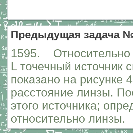
Предыдущая задача №
1595. Относительно 
L точечный источник с
показано на рисунке 
расстояние линзы. П
этого источника; опр
относительно линзы.