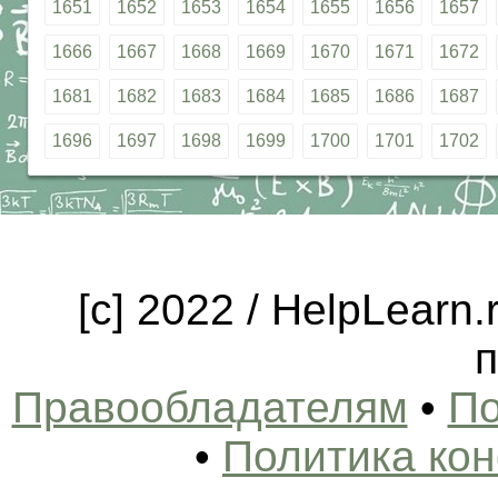
1651
1652
1653
1654
1655
1656
1657
1666
1667
1668
1669
1670
1671
1672
1681
1682
1683
1684
1685
1686
1687
1696
1697
1698
1699
1700
1701
1702
[c] 2022 / HelpLearn
п
Правообладателям
•
По
•
Политика ко