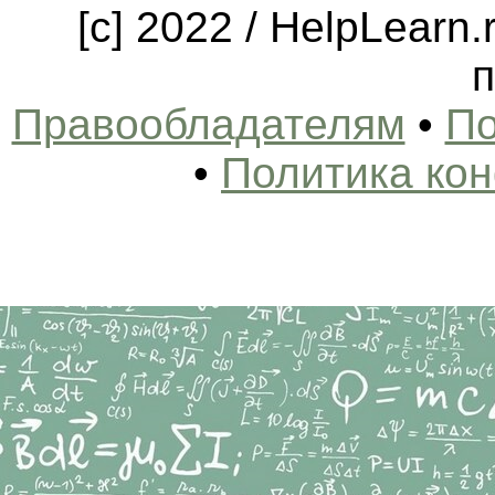
[c] 2022 / HelpLearn
п
Правообладателям
•
По
•
Политика ко