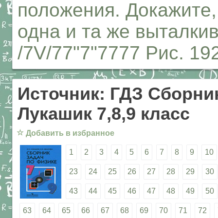
положения. Докажите, 
одна и та же выталки
/7V/77"7"7777 Рис. 19
Источник: ГДЗ Сборник
Лукашик 7,8,9 класс
☆
Добавить в избранное
1
2
3
4
5
6
7
8
9
10
23
24
25
26
27
28
29
30
43
44
45
46
47
48
49
50
63
64
65
66
67
68
69
70
71
72