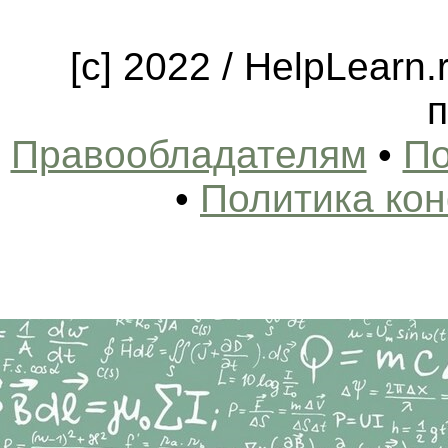
[c] 2022 / HelpLearn
п
Правообладателям
•
По
•
Политика ко