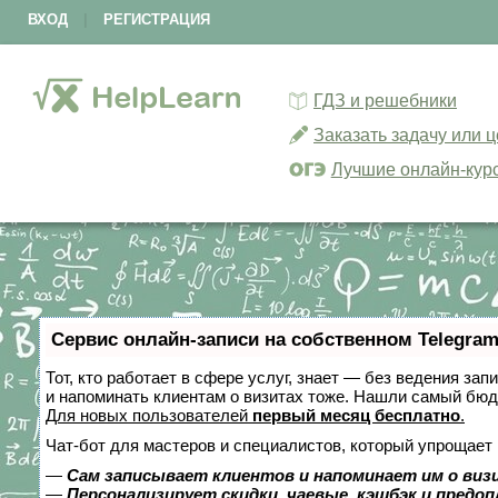
ВХОД
|
РЕГИСТРАЦИЯ
ГДЗ и решебники
Заказать задачу или 
Лучшие онлайн-кур
Сервис онлайн-записи на собственном Telegram
Тот, кто работает в сфере услуг, знает — без ведения зап
и напоминать клиентам о визитах тоже. Нашли самый бю
Для новых пользователей
первый месяц бесплатно
.
Чат-бот для мастеров и специалистов, который упрощает 
—
Сам записывает клиентов и напоминает им о виз
—
Персонализирует скидки, чаевые, кэшбэк и предо