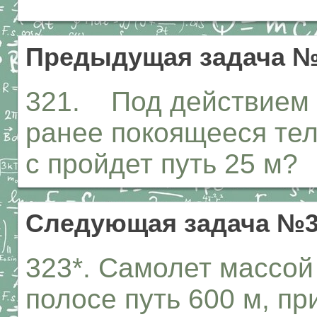
Предыдущая задача №
321. Под действием 
ранее покоящееся тел
с пройдет путь 25 м?
Следующая задача №3
323*. Самолет массой 
полосе путь 600 м, п