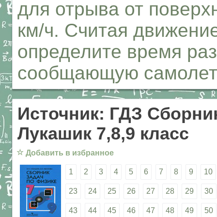
для отрыва от поверх
км/ч. Считая движени
определите время разг
сообщающую самолету
Источник: ГДЗ Сборник
Лукашик 7,8,9 класс
☆
Добавить в избранное
1
2
3
4
5
6
7
8
9
10
23
24
25
26
27
28
29
30
43
44
45
46
47
48
49
50