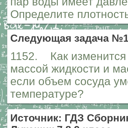
пар воды имеет давлен
Определите плотност
Следующая задача №1
1152. Как изменится
массой жидкости и м
если объем сосуда ум
температуре?
Источник: ГДЗ Сборник