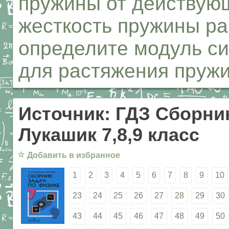
пружины от действующ
жесткость пружины ра
определите модуль си
для растяжения пружи
Источник: ГДЗ Сборник
Лукашик 7,8,9 класс
☆
Добавить в избранное
1
2
3
4
5
6
7
8
9
10
23
24
25
26
27
28
29
30
43
44
45
46
47
48
49
50