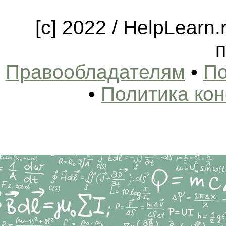
[c] 2022 / HelpLearn
п
Правообладателям
•
По
•
Политика ко