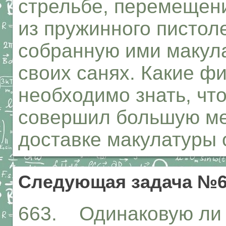
стрельбе, перемещен
из пружинного пистол
собранную ими макула
своих санях. Какие ф
необходимо знать, что
совершил большую ме
доставке макулатуры 
Следующая задача №6
663. Одинаковую ли 