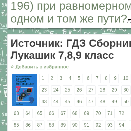
196) при равномерно
одном и том же пути?
Источник: ГДЗ Сборник
Лукашик 7,8,9 класс
☆
Добавить в избранное
1
2
3
4
5
6
7
8
9
10
23
24
25
26
27
28
29
30
43
44
45
46
47
48
49
50
63
64
65
66
67
68
69
70
71
72
85
86
87
88
89
90
91
92
93
94