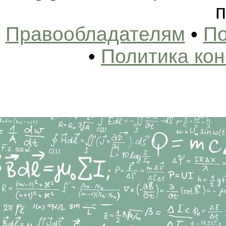
п
Правообладателям
•
По
•
Политика ко