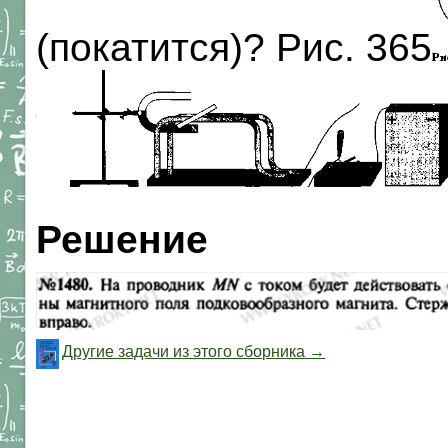
(покатится)? Рис. 365
Решение
Другие задачи из этого сборника →