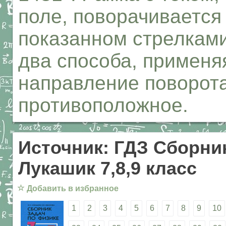
поле, поворачивается
показанном стрелками 
два способа, применя
направление поворота
противоположное.
Источник: ГДЗ Сборник
Лукашик 7,8,9 класс
☆
Добавить в избранное
1
2
3
4
5
6
7
8
9
10