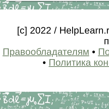
[c] 2022 / HelpLearn
п
Правообладателям
•
По
•
Политика ко