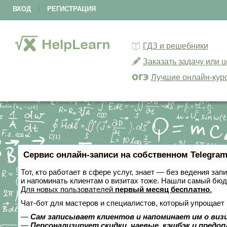
ВХОД
|
РЕГИСТРАЦИЯ
ГДЗ и решебники
Заказать задачу или 
Лучшие онлайн-кур
Сервис онлайн-записи на собственном Telegram
Тот, кто работает в сфере услуг, знает — без ведения зап
и напоминать клиентам о визитах тоже. Нашли самый бю
Для новых пользователей
первый месяц бесплатно
.
Чат-бот для мастеров и специалистов, который упрощает 
—
Сам записывает клиентов и напоминает им о виз
—
Персонализирует скидки, чаевые, кэшбэк и предо