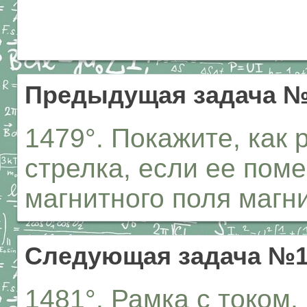
Предыдущая задача №
1479°. Покажите, как
стрелка, если ее поме
магнитного поля магни
Следующая задача №1
1481°. Рамка с током