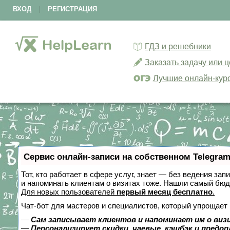
ВХОД
|
РЕГИСТРАЦИЯ
ГДЗ и решебники
Заказать задачу или 
Лучшие онлайн-кур
Сервис онлайн-записи на собственном Telegram
Тот, кто работает в сфере услуг, знает — без ведения зап
и напоминать клиентам о визитах тоже. Нашли самый бю
Для новых пользователей
первый месяц бесплатно
.
Чат-бот для мастеров и специалистов, который упрощает 
—
Сам записывает клиентов и напоминает им о виз
—
Персонализирует скидки, чаевые, кэшбэк и предо