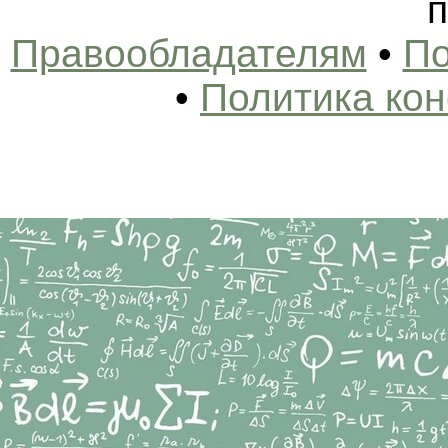
п
Правообладателям
•
По
•
Политика ко