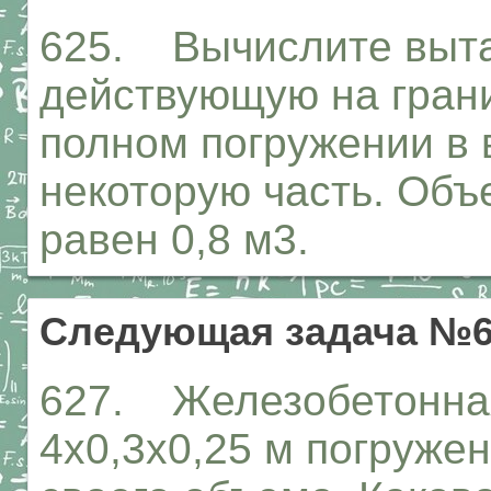
625. Вычислите выт
действующую на грани
полном погружении в 
некоторую часть. Об
равен 0,8 м3.
Следующая задача №6
627. Железобетонна
4x0,3x0,25 м погружен