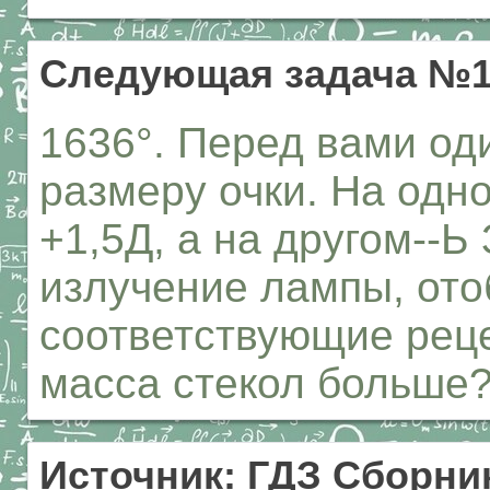
Следующая задача №1
1636°. Перед вами од
размеру очки. На одн
+1,5Д, а на другом--Ь 
излучение лампы, ото
соответствующие реце
масса стекол больше
Источник: ГДЗ Сборник