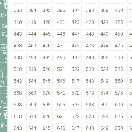
393
394
395
396
397
398
399
400
4
418
419
420
421
422
423
424
425
4
443
444
445
446
447
448
449
450
4
468
469
470
471
472
473
474
475
4
493
494
495
496
497
498
499
500
5
518
519
520
521
522
523
524
525
5
543
544
545
546
547
548
549
550
5
568
569
570
571
572
573
574
575
5
593
594
595
596
597
598
599
600
6
618
619
620
621
622
623
624
625
6
643
644
645
646
647
648
649
650
6