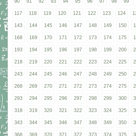
90
91
92
93
94
95
96
97
98
99
117
118
119
120
121
122
123
124
1
143
144
145
146
147
148
149
150
1
168
169
170
171
172
173
174
175
1
193
194
195
196
197
198
199
200
2
218
219
220
221
222
223
224
225
2
243
244
245
246
247
248
249
250
2
268
269
270
271
272
273
274
275
2
293
294
295
296
297
298
299
300
3
318
319
320
321
322
323
324
325
3
343
344
345
346
347
348
349
350
3
368
369
370
371
372
373
374
375
3