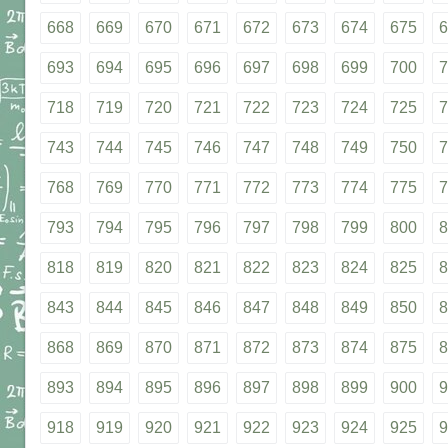
668
669
670
671
672
673
674
675
6
693
694
695
696
697
698
699
700
7
718
719
720
721
722
723
724
725
7
743
744
745
746
747
748
749
750
7
768
769
770
771
772
773
774
775
7
793
794
795
796
797
798
799
800
8
818
819
820
821
822
823
824
825
8
843
844
845
846
847
848
849
850
8
868
869
870
871
872
873
874
875
8
893
894
895
896
897
898
899
900
9
918
919
920
921
922
923
924
925
9