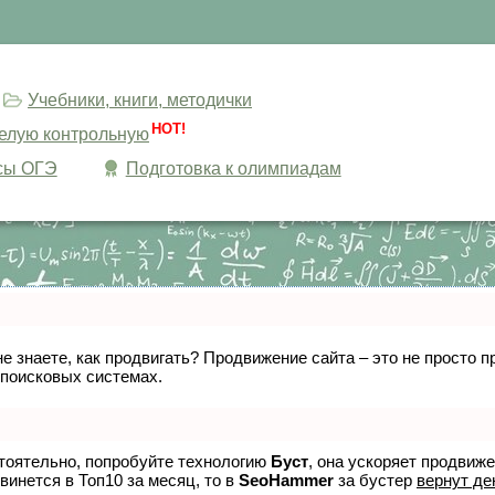
Учебники, книги, методички
HOT!
целую контрольную
сы ОГЭ
Подготовка к олимпиадам
не знаете, как продвигать? Продвижение сайта – это не просто
 поисковых системах.
стоятельно, попробуйте технологию
Буст
, она ускоряет продвиж
винется в Топ10 за месяц, то в
SeoHammer
за бустер
вернут де