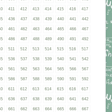
10
411
412
413
414
415
416
417
35
436
437
438
439
440
441
442
60
461
462
463
464
465
466
467
85
486
487
488
489
490
491
492
10
511
512
513
514
515
516
517
35
536
537
538
539
540
541
542
60
561
562
563
564
565
566
567
85
586
587
588
589
590
591
592
10
611
612
613
614
615
616
617
35
636
637
638
639
640
641
642
60
661
662
663
664
665
666
667