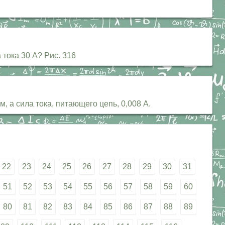
тока 30 А? Рис. 316
 а сила тока, питающего цепь, 0,008 А.
22
23
24
25
26
27
28
29
30
31
51
52
53
54
55
56
57
58
59
60
80
81
82
83
84
85
86
87
88
89