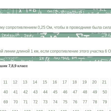
у сопротивлением 0,25 Ом, чтобы в проводнике была сила 
линии длиной 1 км, если сопротивление этого участка 6 Ом,
шик 7,8,9 класс
11
12
13
14
15
16
17
18
19
20
21
40
41
42
43
44
45
46
47
48
49
50
69
70
71
72
73
74
75
76
77
78
79