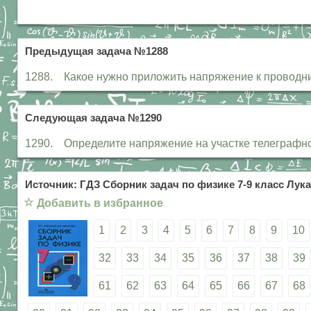
Предыдущая задача №1288
1288. Какое нужно приложить напряжение к проводник
Следующая задача №1290
1290. Определите напряжение на участке телеграфной 
Источник: ГДЗ Сборник задач по физике 7-9 класс Лука
☆
Добавить в избранное
1
2
3
4
5
6
7
8
9
10
32
33
34
35
36
37
38
39
61
62
63
64
65
66
67
68