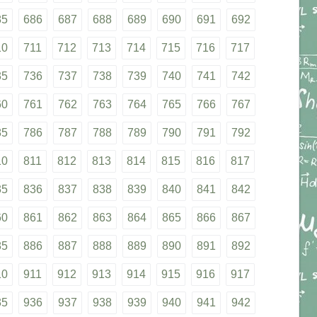
85
686
687
688
689
690
691
692
10
711
712
713
714
715
716
717
35
736
737
738
739
740
741
742
60
761
762
763
764
765
766
767
85
786
787
788
789
790
791
792
10
811
812
813
814
815
816
817
35
836
837
838
839
840
841
842
60
861
862
863
864
865
866
867
85
886
887
888
889
890
891
892
10
911
912
913
914
915
916
917
35
936
937
938
939
940
941
942