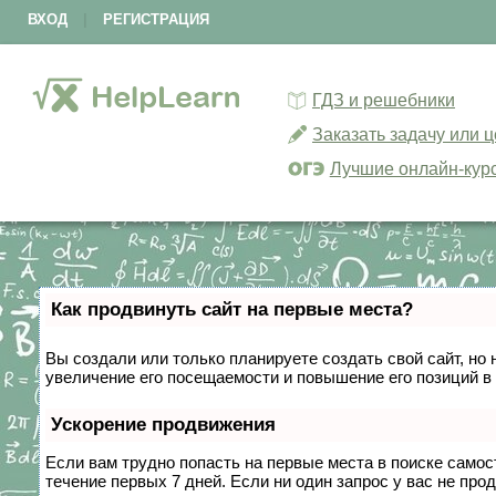
ВХОД
|
РЕГИСТРАЦИЯ
ГДЗ и решебники
Заказать задачу или 
Лучшие онлайн-кур
Как продвинуть сайт на первые места?
Вы создали или только планируете создать свой сайт, но 
увеличение его посещаемости и повышение его позиций в
Ускорение продвижения
Если вам трудно попасть на первые места в поиске само
течение первых 7 дней. Если ни один запрос у вас не прод