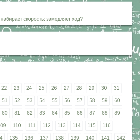
 набирает скорость; замедляет ход?
22
23
24
25
26
27
28
29
30
31
51
52
53
54
55
56
57
58
59
60
80
81
82
83
84
85
86
87
88
89
109
110
111
112
113
114
115
116
4
135
136
137
138
139
140
141
142