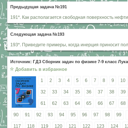
Предыдущая задача №191
191*. Как располагается свободная поверхность нефти 
Следующая задача №193
193*. Приведите примеры, когда инерция приносит пол
Источник: ГДЗ Сборник задач по физике 7-9 класс Лука
☆
Добавить в избранное
1
2
3
4
5
6
7
8
9
10
32
33
34
35
36
37
38
39
61
62
63
64
65
66
67
68
90
91
92
93
94
95
96
97
98
99
117
118
119
120
121
122
123
124
1