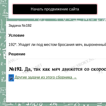
Начать продвижение сайта
Задача №192
Условие
192*. Упадет ли под местом бросания мяч, выроненны
Решение
Другие задачи из этого сборника →