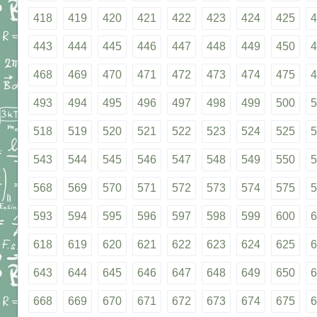
418
419
420
421
422
423
424
425
4
443
444
445
446
447
448
449
450
4
468
469
470
471
472
473
474
475
4
493
494
495
496
497
498
499
500
5
518
519
520
521
522
523
524
525
5
543
544
545
546
547
548
549
550
5
568
569
570
571
572
573
574
575
5
593
594
595
596
597
598
599
600
6
618
619
620
621
622
623
624
625
6
643
644
645
646
647
648
649
650
6
668
669
670
671
672
673
674
675
6