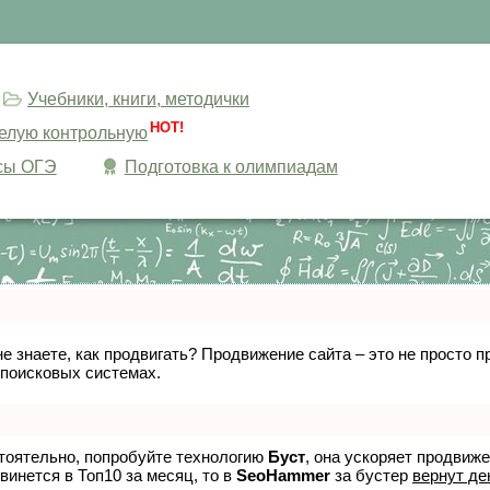
Учебники, книги, методички
HOT!
целую контрольную
сы ОГЭ
Подготовка к олимпиадам
не знаете, как продвигать? Продвижение сайта – это не просто
 поисковых системах.
стоятельно, попробуйте технологию
Буст
, она ускоряет продвиж
винется в Топ10 за месяц, то в
SeoHammer
за бустер
вернут де