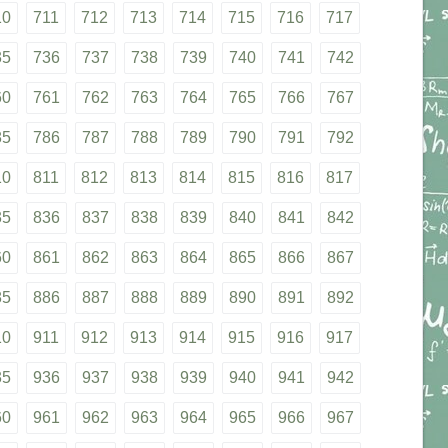
10
711
712
713
714
715
716
717
35
736
737
738
739
740
741
742
60
761
762
763
764
765
766
767
85
786
787
788
789
790
791
792
10
811
812
813
814
815
816
817
35
836
837
838
839
840
841
842
60
861
862
863
864
865
866
867
85
886
887
888
889
890
891
892
10
911
912
913
914
915
916
917
35
936
937
938
939
940
941
942
60
961
962
963
964
965
966
967