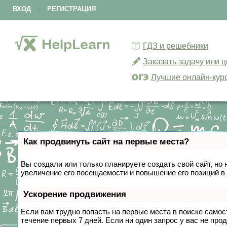
ВХОД
|
РЕГИСТРАЦИЯ
ГДЗ и решебники
Заказать задачу или 
Лучшие онлайн-кур
Как продвинуть сайт на первые места?
Вы создали или только планируете создать свой сайт, но 
увеличение его посещаемости и повышение его позиций в
Ускорение продвижения
Если вам трудно попасть на первые места в поиске само
течение первых 7 дней. Если ни один запрос у вас не прод