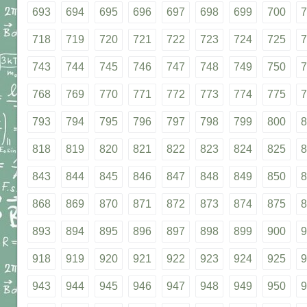
693
694
695
696
697
698
699
700
7
718
719
720
721
722
723
724
725
7
743
744
745
746
747
748
749
750
7
768
769
770
771
772
773
774
775
7
793
794
795
796
797
798
799
800
8
818
819
820
821
822
823
824
825
8
843
844
845
846
847
848
849
850
8
868
869
870
871
872
873
874
875
8
893
894
895
896
897
898
899
900
9
918
919
920
921
922
923
924
925
9
943
944
945
946
947
948
949
950
9