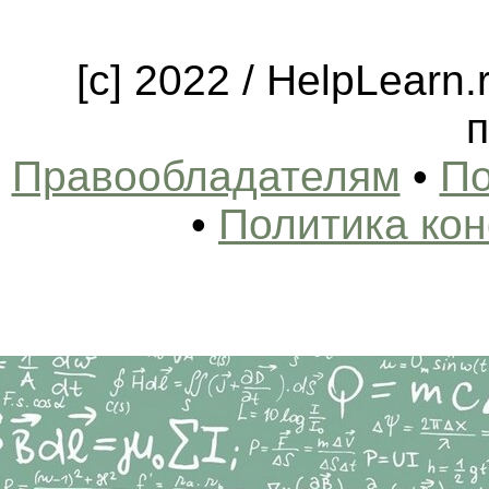
[c] 2022 / HelpLearn
п
Правообладателям
•
По
•
Политика ко