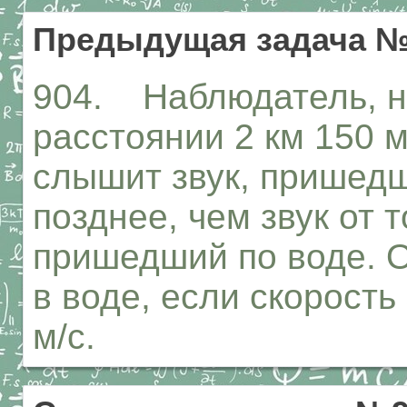
Предыдущая задача №
904. Наблюдатель, н
расстоянии 2 км 150 м
слышит звук, пришедши
позднее, чем звук от т
пришедший по воде. О
в воде, если скорость
м/с.