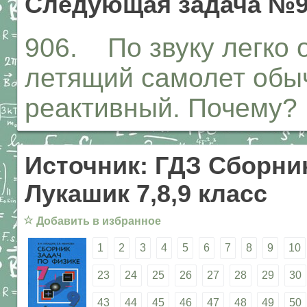
Следующая задача №9
906. По звуку легко 
летящий самолет обыч
реактивный. Почему?
Источник: ГДЗ Сборник
Лукашик 7,8,9 класс
☆
Добавить в избранное
1
2
3
4
5
6
7
8
9
10
23
24
25
26
27
28
29
30
43
44
45
46
47
48
49
50