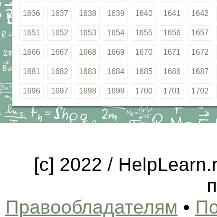
1636
1637
1638
1639
1640
1641
1642
1651
1652
1653
1654
1655
1656
1657
1666
1667
1668
1669
1670
1671
1672
1681
1682
1683
1684
1685
1686
1687
1696
1697
1698
1699
1700
1701
1702
[c] 2022 / HelpLearn
п
Правообладателям
•
По