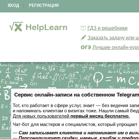
ВХОД
|
РЕГИСТРАЦИЯ
ГДЗ и решебники
Заказать задачу или 
Лучшие онлайн-кур
Сервис онлайн-записи на собственном Telegram
Тот, кто работает в сфере услуг, знает — без ведения зап
и напоминать клиентам о визитах тоже. Нашли самый бю
Для новых пользователей
первый месяц бесплатно
.
Чат-бот для мастеров и специалистов, который упрощает 
—
Сам записывает клиентов и напоминает им о виз
—
Персонализирует скидки, чаевые, кэшбэк и предо