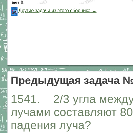
Другие задачи из этого сборника →
Предыдущая задача №
1541. 2/3 угла межд
лучами составляют 80
падения луча?