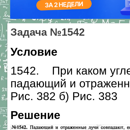
Задача №1542
Условие
1542. При каком угле
падающий и отраженн
Рис. 382 б) Рис. 383
Решение