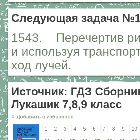
Следующая задача №1
1543. Перечертив рис
и используя транспор
ход лучей.
Источник: ГДЗ Сборник
Лукашик 7,8,9 класс
☆
Добавить в избранное
1
2
3
4
5
6
7
8
9
10