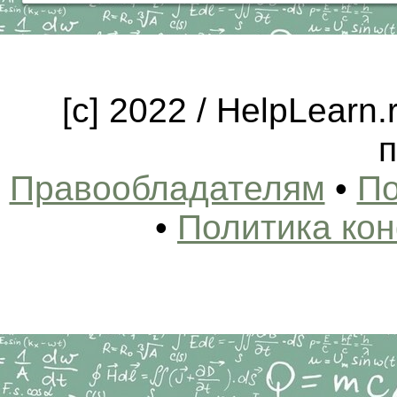
[c] 2022 / HelpLearn
п
Правообладателям
•
По
•
Политика ко