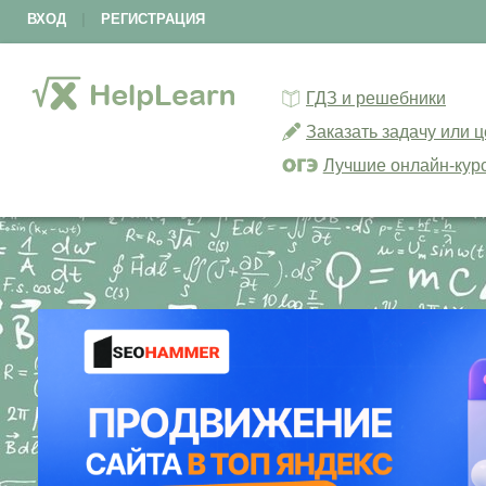
ВХОД
|
РЕГИСТРАЦИЯ
ГДЗ и решебники
Заказать задачу или 
Лучшие онлайн-кур