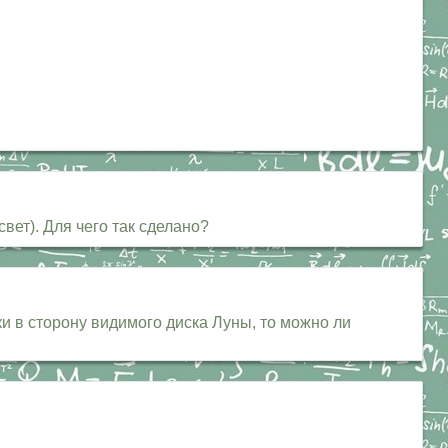
ет). Для чего так сделано?
и в сторону видимого диска Луны, то можно ли