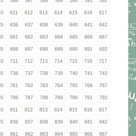
85
586
587
588
589
590
591
592
10
611
612
613
614
615
616
617
35
636
637
638
639
640
641
642
60
661
662
663
664
665
666
667
85
686
687
688
689
690
691
692
10
711
712
713
714
715
716
717
35
736
737
738
739
740
741
742
60
761
762
763
764
765
766
767
85
786
787
788
789
790
791
792
10
811
812
813
814
815
816
817
35
836
837
838
839
840
841
842
60
861
862
863
864
865
866
867