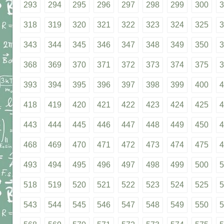
293
294
295
296
297
298
299
300
3
318
319
320
321
322
323
324
325
3
343
344
345
346
347
348
349
350
3
368
369
370
371
372
373
374
375
3
393
394
395
396
397
398
399
400
4
418
419
420
421
422
423
424
425
4
443
444
445
446
447
448
449
450
4
468
469
470
471
472
473
474
475
4
493
494
495
496
497
498
499
500
5
518
519
520
521
522
523
524
525
5
543
544
545
546
547
548
549
550
5