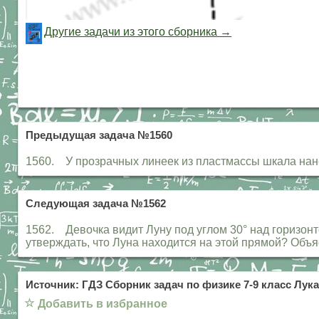
Другие задачи из этого сборника →
Предыдущая задача №1560
1560. У прозрачных линеек из пластмассы шкала нане
Следующая задача №1562
1562. Девочка видит Луну под углом 30° над горизонт
утверждать, что Луна находится на этой прямой? Объя
Источник: ГДЗ Сборник задач по физике 7-9 класс Лука
☆
Добавить в избранное