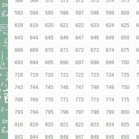
568
569
570
571
572
573
574
575
5
593
594
595
596
597
598
599
600
6
618
619
620
621
622
623
624
625
6
643
644
645
646
647
648
649
650
6
668
669
670
671
672
673
674
675
6
693
694
695
696
697
698
699
700
7
718
719
720
721
722
723
724
725
7
743
744
745
746
747
748
749
750
7
768
769
770
771
772
773
774
775
7
793
794
795
796
797
798
799
800
8
818
819
820
821
822
823
824
825
8
843
844
845
846
847
848
849
850
8