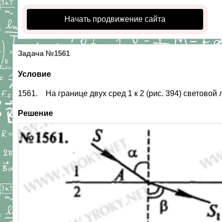
Начать продвижение сайта
Задача №1561
Условие
1561. На границе двух сред 1 к 2 (рис. 394) световой
Решение