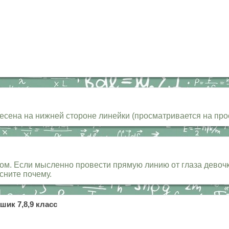
сена на нижней стороне линейки (просматривается на просв
ом. Если мысленно провести прямую линию от глаза девочк
сните почему.
шик 7,8,9 класс