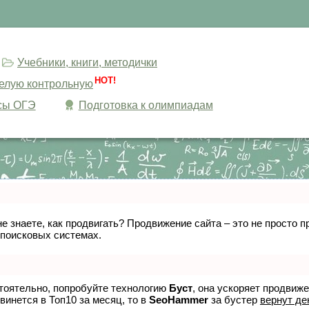
Учебники, книги, методички
HOT!
целую контрольную
сы ОГЭ
Подготовка к олимпиадам
не знаете, как продвигать? Продвижение сайта – это не просто
 поисковых системах.
стоятельно, попробуйте технологию
Буст
, она ускоряет продвиж
винется в Топ10 за месяц, то в
SeoHammer
за бустер
вернут де