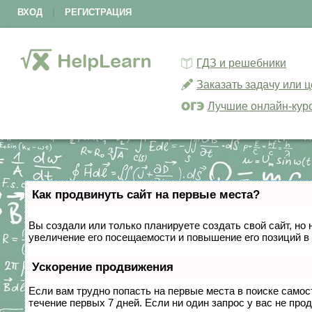
ВХОД
|
РЕГИСТРАЦИЯ
ГДЗ и решебники
Заказать задачу или 
Лучшие онлайн-кур
Как продвинуть сайт на первые места?
Вы создали или только планируете создать свой сайт, но 
увеличение его посещаемости и повышение его позиций в
Ускорение продвижения
Если вам трудно попасть на первые места в поиске само
течение первых 7 дней. Если ни один запрос у вас не прод