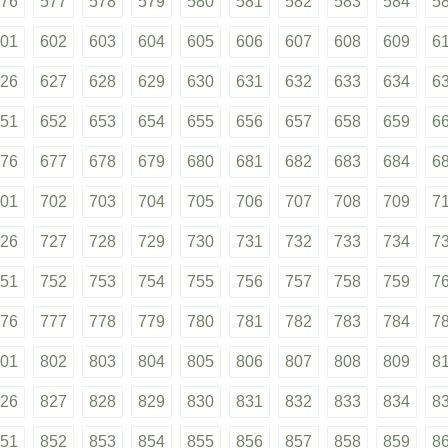
76
577
578
579
580
581
582
583
584
5
01
602
603
604
605
606
607
608
609
6
26
627
628
629
630
631
632
633
634
6
51
652
653
654
655
656
657
658
659
6
76
677
678
679
680
681
682
683
684
6
01
702
703
704
705
706
707
708
709
7
26
727
728
729
730
731
732
733
734
7
51
752
753
754
755
756
757
758
759
7
76
777
778
779
780
781
782
783
784
7
01
802
803
804
805
806
807
808
809
8
26
827
828
829
830
831
832
833
834
8
51
852
853
854
855
856
857
858
859
8