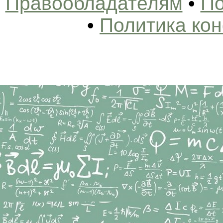
Правообладателям
•
По
•
Политика ко