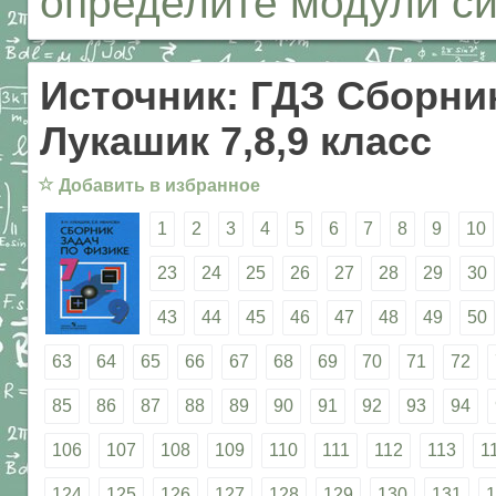
определите модули си
Источник: ГДЗ Сборник
Лукашик 7,8,9 класс
☆
Добавить в избранное
1
2
3
4
5
6
7
8
9
10
23
24
25
26
27
28
29
30
43
44
45
46
47
48
49
50
63
64
65
66
67
68
69
70
71
72
85
86
87
88
89
90
91
92
93
94
106
107
108
109
110
111
112
113
1
124
125
126
127
128
129
130
131
1