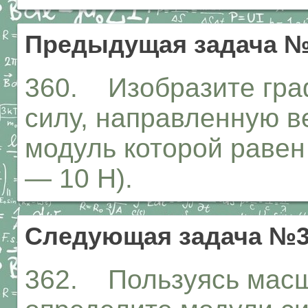
Предыдущая задача №
360. Изобразите гра
силу, направленную в
модуль которой равен 
— 10 Н).
Следующая задача №3
362. Пользуясь масшт