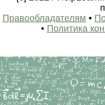
п
Правообладателям
•
По
•
Политика ко