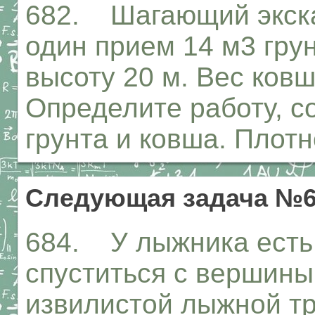
682. Шагающий экска
один прием 14 м3 грун
высоту 20 м. Вес ковш
Определите работу, 
грунта и ковша. Плотн
Следующая задача №6
684. У лыжника есть
спуститься с вершины 
извилистой лыжной т