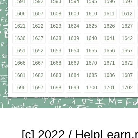
1591
1592
1593
1594
1595
1596
1597
1606
1607
1608
1609
1610
1611
1612
1621
1622
1623
1624
1625
1626
1627
1636
1637
1638
1639
1640
1641
1642
1651
1652
1653
1654
1655
1656
1657
1666
1667
1668
1669
1670
1671
1672
1681
1682
1683
1684
1685
1686
1687
1696
1697
1698
1699
1700
1701
1702
[c] 2022 / HelpLearn