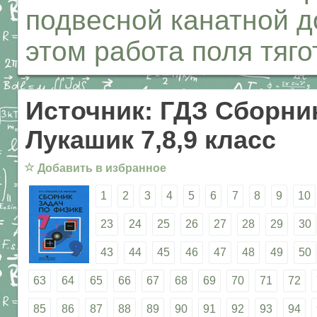
подвесной канатной д
этом работа поля тяг
Источник: ГДЗ Сборник
Лукашик 7,8,9 класс
☆
Добавить в избранное
1
2
3
4
5
6
7
8
9
10
23
24
25
26
27
28
29
30
43
44
45
46
47
48
49
50
63
64
65
66
67
68
69
70
71
72
85
86
87
88
89
90
91
92
93
94