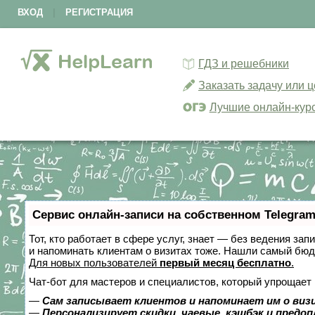
ВХОД
|
РЕГИСТРАЦИЯ
ГДЗ и решебники
Заказать задачу или 
Лучшие онлайн-кур
Сервис онлайн-записи на собственном Telegram
Тот, кто работает в сфере услуг, знает — без ведения зап
и напоминать клиентам о визитах тоже. Нашли самый бю
Для новых пользователей
первый месяц бесплатно
.
Чат-бот для мастеров и специалистов, который упрощает 
—
Сам записывает клиентов и напоминает им о виз
—
Персонализирует скидки, чаевые, кэшбэк и предо