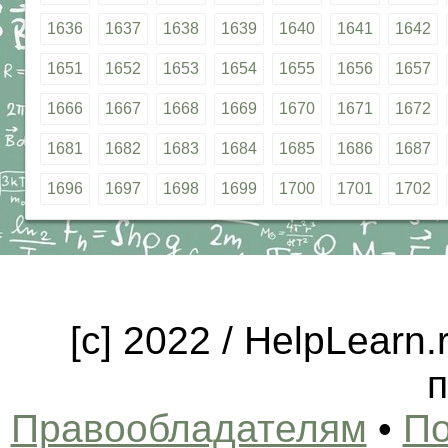
1636
1637
1638
1639
1640
1641
1642
1651
1652
1653
1654
1655
1656
1657
1666
1667
1668
1669
1670
1671
1672
1681
1682
1683
1684
1685
1686
1687
1696
1697
1698
1699
1700
1701
1702
[c] 2022 / HelpLearn
п
Правообладателям
•
По